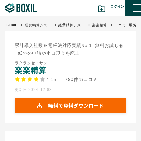
ログイン
BOXIL
経費精算システム比較おすすめ18選 | タイプ図解や料金表と選び方
経費精算システム
楽楽精算
口コミ - 場所を選ばずどこからでも申請作業ができる
カテゴリから探す
累計導入社数＆電帳法対応実績No.1│無料お試し有
診断から探す(β版)
│紙での申請や小口現金を廃止
ラクラクセイサン
記事から探す
楽楽精算
4.15
790件の口コミ
BOXILの使い方ガイド
情報掲載をご希望の方へ
更新日 2024-12-03
無料で資料ダウンロード