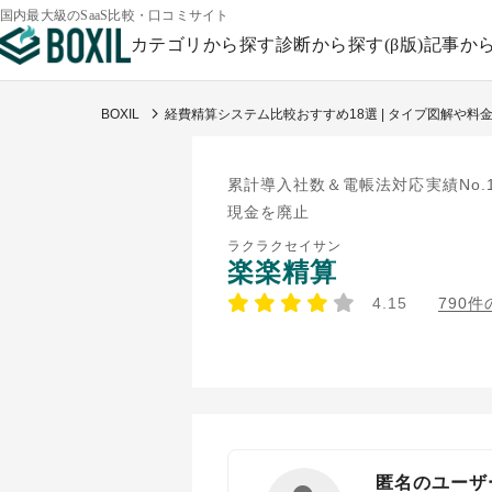
国内最大級のSaaS比較・口コミサイト
カテゴリから探す
診断から探す(β版)
記事か
BOXIL
経費精算システム比較おすすめ18選 | タイプ図解や料
累計導入社数＆電帳法対応実績No.
現金を廃止
ラクラクセイサン
楽楽精算
4.15
790
匿名のユーザ