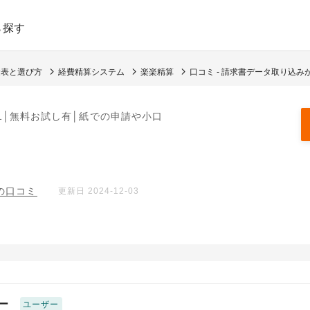
ら探す
金表と選び方
経費精算システム
楽楽精算
口コミ - 請求書データ取り込み
1│無料お試し有│紙での申請や小口
件の口コミ
更新日 2024-12-03
ー
ユーザー