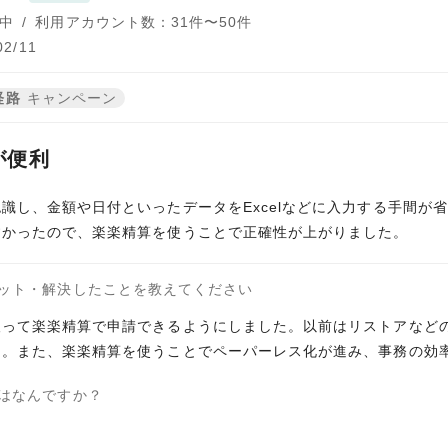
中
/
利用アカウント数：31件〜50件
2/11
経路
キャンペーン
が便利
識し、金額や日付といったデータをExcelなどに入力する手間が
すかったので、楽楽精算を使うことで正確性が上がりました。
ット・解決したことを教えてください
取って楽楽精算で申請できるようにしました。以前はリストアなど
た。また、楽楽精算を使うことでペーパーレス化が進み、事務の効
はなんですか？