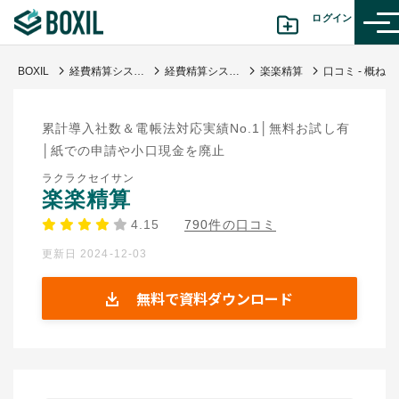
ログイン
BOXIL
経費精算システム比較おすすめ18選 | タイプ図解や料金表と選び方
経費精算システム
楽楽精算
口コミ - 概ね使いやすいと思います。
カテゴリから探す
累計導入社数＆電帳法対応実績No.1│無料お試し有
診断から探す(β版)
│紙での申請や小口現金を廃止
ラクラクセイサン
記事から探す
楽楽精算
4.15
790件の口コミ
BOXILの使い方ガイド
情報掲載をご希望の方へ
更新日 2024-12-03
無料で資料ダウンロード