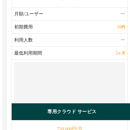
月額/ユーザー
ー
初期費用
10
円
利用人数
ー
最低利用期間
3
ヶ月
専用クラウド サービス
円/月
720,000