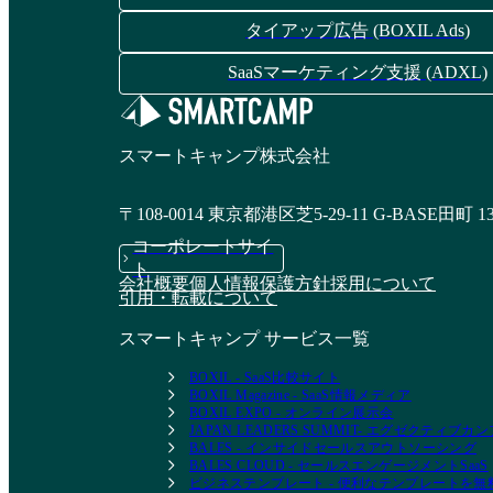
タイアップ広告 (BOXIL Ads)
SaaSマーケティング支援 (ADXL)
スマートキャンプ株式会社
〒108-0014 東京都港区芝5-29-11 G-BASE田町 1
コーポレートサイ
ト
会社概要
個人情報保護方針
採用について
引用・転載について
スマートキャンプ サービス一覧
BOXIL - SaaS比較サイト
BOXIL Magazine - SaaS情報メディア
BOXIL EXPO - オンライン展示会
JAPAN LEADERS SUMMIT- エグゼクティブ
BALES - インサイドセールスアウトソーシング
BALES CLOUD - セールスエンゲージメントSaaS
ビジネステンプレート - 便利なテンプレートを