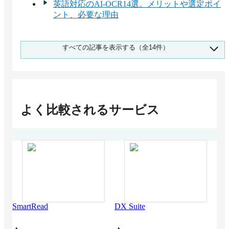
英語対応のAI-OCR14選。メリットや選定ポイ
ント、必要な理由
請求書のデータ化で紙の原本が不要！電子化の
すべての記事を表示する（全14件）
方法4つやおすすめのツールも解説
AI-OCRの市場シェア 1,588人調査 1位はスマー
トOCR
オンプレミスのAI-OCRおすすめ9選！クラウド
との違いは？
よく比較されるサービス
API連携に対応したAI-OCR9選。メリットや選
定ポイントも解説
大企業向け「AI-OCR」おすすめ4選！選定のポ
イントと導入のメリット
買い切り型のAI-OCRは少ない | 類似のオンプ
レミス型定額制サービスを紹介
医療業界向けAI-OCRおすすめ3選！解決できる
課題
セキュリティの高いAI-OCR11選！クラウド・
SmartRead
DX Suite
AIS
オンプレミス別紹介
製造業界向けAI-OCRおすすめ8選！解決できる
課題