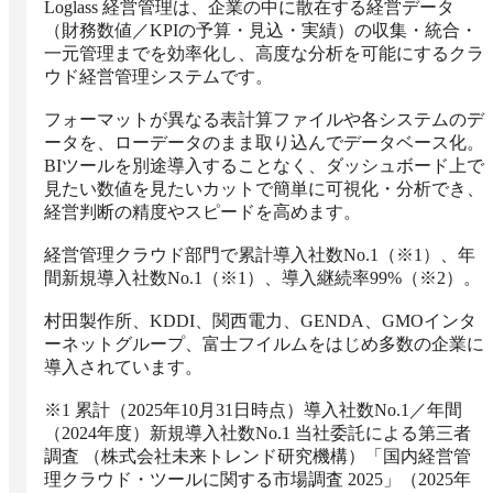
Loglass 経営管理は、企業の中に散在する経営データ
（財務数値／KPIの予算・見込・実績）の収集・統合・
一元管理までを効率化し、高度な分析を可能にするクラ
ウド経営管理システムです。

フォーマットが異なる表計算ファイルや各システムのデ
ータを、ローデータのまま取り込んでデータベース化。
BIツールを別途導入することなく、ダッシュボード上で
見たい数値を見たいカットで簡単に可視化・分析でき、
経営判断の精度やスピードを高めます。

経営管理クラウド部門で累計導入社数No.1（※1）、年
間新規導入社数No.1（※1）、導入継続率99%（※2）。

村田製作所、KDDI、関西電力、GENDA、GMOインタ
ーネットグループ、富士フイルムをはじめ多数の企業に
導入されています。

※1 累計（2025年10月31日時点）導入社数No.1／年間
（2024年度）新規導入社数No.1 当社委託による第三者
調査 （株式会社未来トレンド研究機構）「国内経営管
理クラウド・ツールに関する市場調査 2025」（2025年