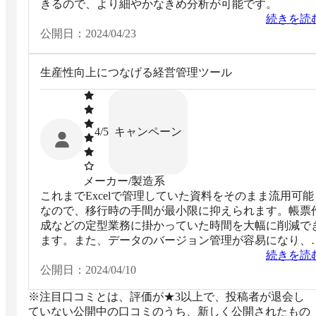
きるので、より細やかなきめ分析が可能です。
続きを読
公開日：
2024/04/23
生産性向上につなげる経営管理ツール
キャンペーン
4
/5
メーカー/製造系
これまでExcelで管理していた資料をそのまま流用可能
なので、移行時の手間が最小限に抑えられます。帳票
成などの定型業務に掛かっていた時間を大幅に削減で
ます。また、データのバージョン管理が容易になり、
去のデータとの比較や差分確認がスムーズにできるた
続きを読
め、ミスのリスクを抑えられます。
公開日：
2024/04/10
※注目口コミとは、評価が★3以上で、投稿者が退会し
ていない公開中の口コミのうち、新しく公開されたもの