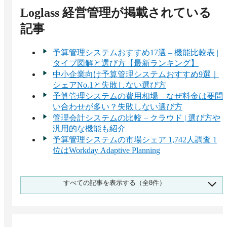
ITreview Grid Award 予算管理システム部門では最
Loglass 経営管理
が掲載されている
高位LEADERを8期連続受賞。

記事
業界・規模を問わず、経営データの一元管理と高
度な分析を必要とする企業にご活用いただいてい
予算管理システムおすすめ17選 – 機能比較表 |
ます。

タイプ図解と選び方【最新ランキング】
中小企業向け予算管理システムおすすめ9選｜
※1 株式会社富士キメラ総研「ソフトウェアビジ
シェアNo.1と失敗しない選び方
ネス新市場 2024年版」経営管理SaaS市場 ベンダー
予算管理システムの費用相場 なぜ料金は要問
シェア（パッケージ） ※2 2025年12月時点。過去
い合わせが多い？失敗しない選び方
12カ月の月次継続率平均
管理会計システムの比較 – クラウド | 選び方や
汎用的な機能も紹介
予算管理システムの市場シェア 1,742人調査 1
位はWorkday Adaptive Planning
経営管理システムおすすめ比較25選！予算管理
すべての記事を表示する（全8件）
や予実管理に使えるツールの選び方
大企業向け「予算管理システム」おすすめ10選
選定ポイントと導入のメリット
予実管理表の作り方と必要項目 | Excel（エクセ