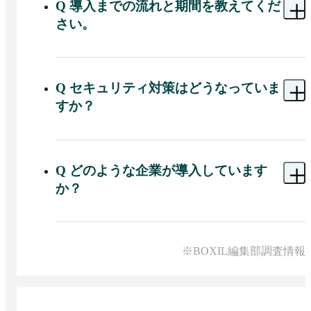
行、SAP、freee、弥生、OBIC7など幅広い会計ソ
Q
導入までの流れと期間を教えてくだ
ータを可視化。配賦やドリルダウン分析もノーコ
フトからの実績データ取り込みに対応していま
ードで完結するため、経営企画チームが本来注力
さい。
す。Excelで管理している予算・見込データも、フ
すべき分析・戦略立案に時間を使えるようになり
ォーマット変換なしでそのまま取り込んでデータ
ます。
A 
最短約1カ月で運用を開始できます。専任のカス
ベース化できるため、既存の運用を大きく変える
タマーサクセス担当が伴走支援し、貴社の経営管
ことなく導入いただけます。
理業務に合わせた設定（勘定科目体系・配賦ルー
Q
セキュリティ対策はどうなっていま
ル・組織構造など）を一緒に構築します。導入後
すか？
も有人チャットサポート、サポートサイト、高度
活用相談会をご利用いただけます。
A 
経営データという機密性の高い情報を扱うた
め、万全のセキュリティ体制を整えています。認
証基盤には「Auth0」を採用し、多要素認証
Q
どのような企業が導入しています
（MFA）に対応。エンタープライズプランでは
か？
Googleアカウント等によるシングルサインオン
（SSO）もご利用いただけます。パスワード漏洩
A 
KDDI、関西電力、GMOインターネットグルー
の自動検知・警告機能も備えており、安心してご
プ、富士フイルム、村田製作所をはじめ、日本を
利用いただける環境を提供しています。
代表する大企業から成長企業まで幅広くご導入い
※BOXIL編集部調査情報
ただいています。

経営管理クラウド部門で累計導入社数No.1（※1）
を獲得しており、導入継続率は99%（※2）です。