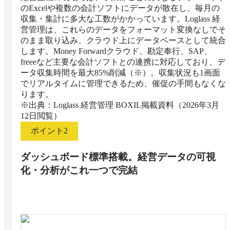
のExcelや複数の会計ソフトにデータが散在し、毎月の
収集・集計に多大な工数がかかっています。Loglass 経
営管理は、これらのデータをフォーマット変換なしでそ
のまま取り込み、クラウド上にデータベースとして統合
します。Money Forwardクラウド、勘定奉行、SAP、
freeeなど主要な会計ソフトとの連携に対応しており、デ
ータ収集時間を最大85%削減（※）。収集状況も1画面
でリアルタイムに管理できるため、催促の手間もなくな
ります。

※出典：Loglass 経営管理 BOXIL掲載資料（2026年3月
12日閲覧）
ポイント
2
ダッシュボード標準搭載。経営データの可視
化・分析がこれ一つで完結