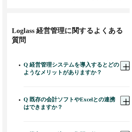
Loglass 経営管理
に関するよくある
質問
Q
経営管理システムを導入するとどの
ようなメリットがありますか？
A 
Loglass 経営管理を導入すると、予算・見込・実
績データの収集・統合・分析にかかる工数を大幅
に削減し、経営判断のスピードと精度を高めるこ
Q
既存の会計ソフトやExcelとの連携
とができます。実際に、データ収集時間を最大
はできますか？
85%削減した実績があり、経営会議資料の作成を2
営業日前倒しした企業もあります。散在するExcel
A 
はい、主要な会計ソフトおよびExcelとの連携に
や会計ソフトのデータをそのまま統合してデータ
対応しています。Money Forwardクラウド、勘定奉
ベース化し、ダッシュボードで全社横断の経営デ