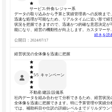
サービス/外食/レジャー系
データの取り込みから予算と実績管理表への反映まで
迅速な処理が可能なため、リアルタイムに近い形で経
状況を把握できますので、迅速かつ的確な意思決定が
能になり、経営の機動性が向上します。カスタマーサ
ートの対応の速さもあり、ユーザーからの機能改善要
続きを読
に素早く対応することで、常に進化し続けるサービス
公開日：
2024/07/17
受けられます。
経営状況の全体像を迅速に把握
キャンペーン
5
/5
不動産/建設/設備系
社内データを組み合わせて分析できるため、経営状況
全体像を迅速に把握できます。特に予算管理や実績分
では、補助科目や仕訳の詳細レベルまでドリルダウン