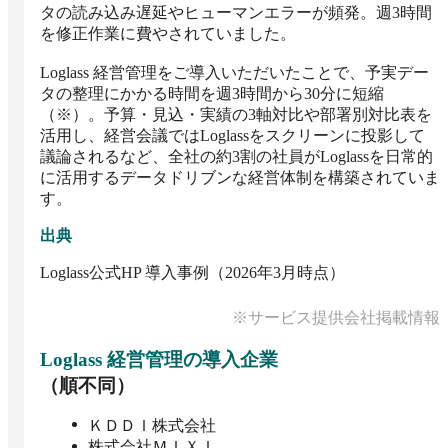
タの読み込み遅延やヒューマンエラーが頻発。週3時間
を修正作業に費やされていました。

Loglass 経営管理をご導入いただいたことで、予実デー
タの整理にかかる時間を週3時間から30分に短縮
（※）。予算・見込・実績の3軸対比や部署別対比表を
活用し、経営会議ではLoglassをスクリーンに投影して
議論されるなど、全社の約3割の社員がLoglassを日常的
に活用するデータドリブンな経営体制を構築されていま
す。
出典
Loglass公式HP 導入事例（2026年3月時点）
※サービス提供会社掲載情報
Loglass 経営管理
の導入企業
（順不同）
ＫＤＤＩ株式会社
株式会社ＭＩＸＩ