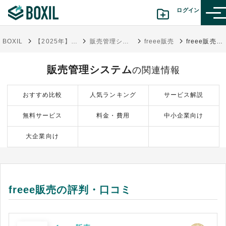
ログイン
BOXIL
【2025年】販売管理システム比較45選！おすすめサービス・選び方
販売管理システム
freee販売
freee販売の評判・口コミ
カテゴリから探す
販売管理システム
の関連情報
診断から探す(β版)
おすすめ比較
人気ランキング
サービス解説
記事から探す
無料サービス
料金・費用
中小企業向け
BOXILの使い方ガイド
情報掲載をご希望の方へ
大企業向け
freee販売の評判・口コミ