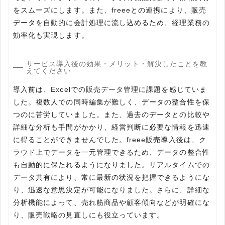
をスムーズにします。また、freeeとの連携により、販売
データを⾃動的に会計処理に流し込めるため、経理業務の
効率化も実現します。
サービス導入後の効果・メリット・解決したことを教
えてください
導入前は、Excelでの販売データ管理に課題を感じていま
した。複数⼈での同時編集が難しく、データの整合性を保
つのに苦労していました。また、過去のデータとの⽐較や
詳細な分析も⼿間がかかり、経営判断に必要な情報を迅速
に得ることができませんでした。freee販売導入後は、ク
ラウド上でデータを⼀元管理できるため、データの整合性
も⾃動的に保たれるようになりました。リアルタイムでの
データ共有により、常に最新の状況を把握できるようにな
り、迅速な意思決定が可能になりました。さらに、詳細な
分析機能によって、売れ筋商品や顧客傾向などが明確にな
り、販売戦略の⾒直しにも役⽴っています。