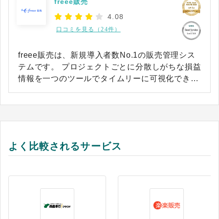
freee販売
4.08
口コミを見る（24件）
freee販売は、新規導入者数No.1の販売管理シス
テムです。 プロジェクトごとに分散しがちな損益
情報を一つのツールでタイムリーに可視化できま
す。 案件の受注見込みから経理の支払処理まで、
一元化されたシステムでスムーズに管理。これに
より、煩雑な業務フローが大幅に効率化され、業
務負担を減らしつつ成果を最大化できます。業務
プロセスをシンプルに繋げることで、部門間の連
よく比較されるサービス
携を強化し、コミュニケーションを最小限にスピ
ード感ある経営を実現します。 さらに、freee販
売を導入することで、業務全体がシームレスに繋
がり年間の業務時間を削減し、さらには人件費を
換算し大幅にコスト削減を図ることが叶います。