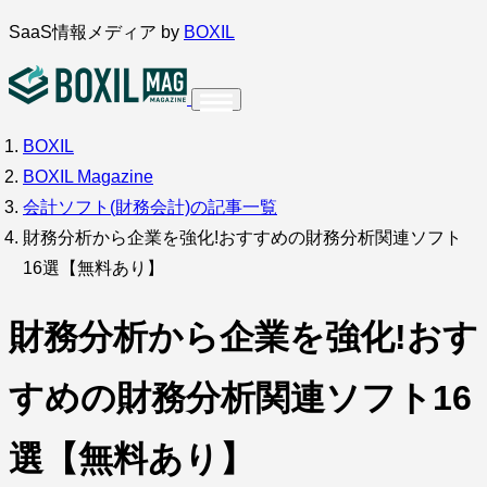
内
SaaS情報メディア by
BOXIL
容
を
ス
BOXIL
インタビュー
導入事例
キ
BOXIL Magazine
ッ
会計ソフト(財務会計)の記事一覧
プ
財務分析から企業を強化!おすすめの財務分析関連ソフト
16選【無料あり】
調査・アンケート
財務分析から企業を強化!おす
すめの財務分析関連ソフト16
選【無料あり】