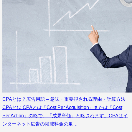
CPAとは？広告用語 – 意味・重要視される理由・計算方法
CPAとは CPAとは「Cost Per Acquisition」または「Cost
Per Action」の略で、「成果単価」と略されます。CPAはイ
ンターネット広告の掲載料金の単…