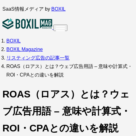
内
SaaS情報メディア by
BOXIL
容
を
ス
BOXIL
インタビュー
導入事例
調査・アンケート
キ
BOXIL Magazine
ッ
サービス比較
キーワードから探す
リスティング広告の記事一覧
プ
ROAS（ロアス）とは？ウェブ広告用語 – 意味や計算式・
SaaS情報メディア by
BOXIL
ROI・CPAとの違いを解説
ROAS（ロアス）とは？ウェ
ブ広告用語 – 意味や計算式・
ROI・CPAとの違いを解説