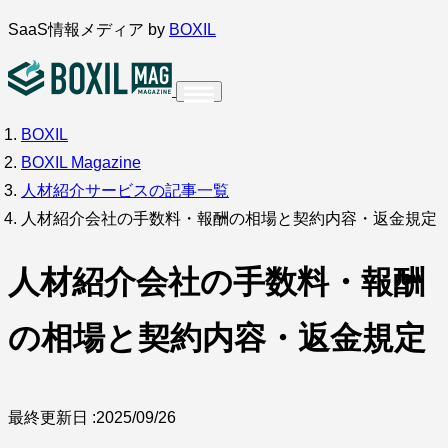
内
SaaS情報メディア by
BOXIL
容
を
ス
BOXIL
インタビュー
導入事例
調査・アンケート
キ
BOXIL Magazine
ッ
サービス比較
キーワードから探す
人材紹介サービスの記事一覧
プ
人材紹介会社の手数料・報酬の相場と契約内容・返金規定
SaaS情報メディア by
BOXIL
人材紹介会社の手数料・報酬
の相場と契約内容・返金規定
最終更新日 :
2025/09/26