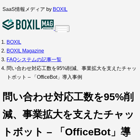
内
SaaS情報メディア by
BOXIL
容
を
ス
BOXIL
インタビュー
導入事例
キ
BOXIL Magazine
ッ
FAQシステムの記事一覧
プ
問い合わせ対応工数を95%削減、事業拡大を支えたチャッ
トボット – 「OfficeBot」導入事例
調査・アンケート
問い合わせ対応工数を95%削
減、事業拡大を支えたチャッ
トボット – 「OfficeBot」導