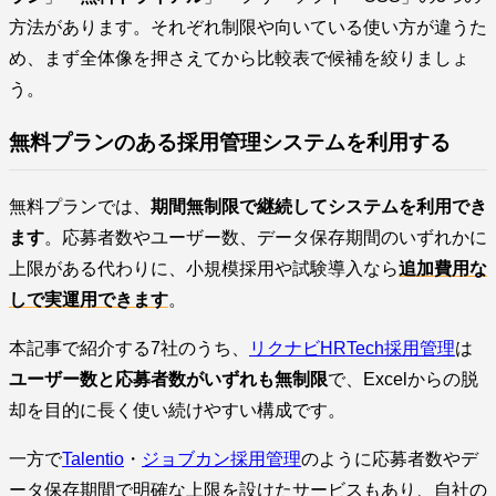
方法があります。それぞれ制限や向いている使い方が違うた
め、まず全体像を押さえてから比較表で候補を絞りましょ
う。
無料プランのある採用管理システムを利用する
無料プランでは、
期間無制限で継続してシステムを利用でき
ます
。応募者数やユーザー数、データ保存期間のいずれかに
上限がある代わりに、小規模採用や試験導入なら
追加費用な
しで実運用できます
。
本記事で紹介する7社のうち、
リクナビHRTech採用管理
は
ユーザー数と応募者数がいずれも無制限
で、Excelからの脱
却を目的に長く使い続けやすい構成です。
一方で
Talentio
・
ジョブカン採用管理
のように応募者数やデ
ータ保存期間で明確な上限を設けたサービスもあり、自社の