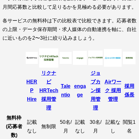
月間応募数と比較して足りるかを見極める必要があります。
各サービスの無料枠は下の比較表で比較できます。応募者数
の上限・データ保存期間・求人媒体の自動連携を軸に、自社
に近いものを2〜3社に絞り込みましょう。
リクナ
ジョ
HER
ビ
ブカ
Airワー
Tale
enga
採用
P
HRTech
ン採
ク 採用
ntio
ge
係長
Hire
採用管
用管
管理
理
理
無料枠
記載
50名/
記載
30名/
記載な
閲覧1
(応募者
無制限
なし
月
なし
月
し
名
数)