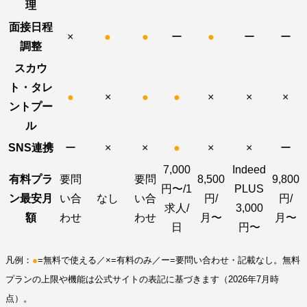
理
面接日程
×
●
●
ー
●
ー
ー
調整
スカウ
ト・タレ
●
×
●
●
×
×
×
ントプー
ル
SNS連携
ー
×
×
●
×
×
ー
7,000
Indeed
有料プラ
要問
要問
8,500
9,800
円〜/1
PLUS
ン最安月
い合
なし
い合
円/
円/
求人/
3,000
額
わせ
わせ
月〜
月〜
日
円〜
凡例：
●
=無料で使える／×=有料のみ／ー=要問い合わせ・記載なし。無料
プランの上限や機能は公式サイトの表記に基づきます（2026年7月時
点）。