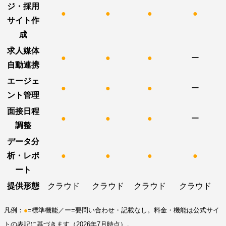
ジ・採用
●
●
●
●
サイト作
成
求人媒体
●
●
●
ー
自動連携
エージェ
●
●
●
ー
ント管理
面接日程
●
●
●
ー
調整
データ分
析・レポ
●
●
●
●
ート
提供形態
クラウド
クラウド
クラウド
クラウド
凡例：
●
=標準機能／ー=要問い合わせ・記載なし。料金・機能は公式サイ
トの表記に基づきます（2026年7月時点）。