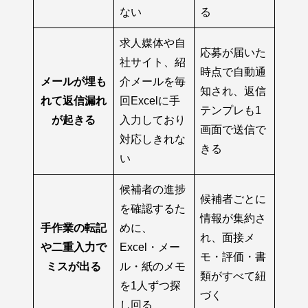
ない
る
求人媒体や自
応募が届いた
社サイト、紹
時点で自動通
メールが埋も
介メールを毎
知され、返信
れて返信漏れ
回Excelに手
テンプレも1
が起きる
入力しており
画面で送信で
対応しきれな
きる
い
候補者の進捗
候補者ごとに
を確認するた
情報が集約さ
手作業の転記
めに、
れ、面接メ
や二重入力で
Excel・メー
モ・評価・書
ミスが出る
ル・紙のメモ
類がすべて紐
を1人ずつ探
づく
し回る