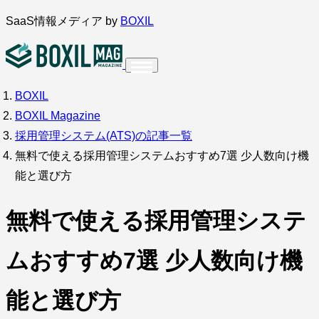
内
SaaS情報メディア by
BOXIL
容
を
ス
BOXIL
インタビュー
導入事例
調査・アンケート
キ
BOXIL Magazine
ッ
サービス比較
キーワードから探す
採用管理システム(ATS)の記事一覧
プ
無料で使える採用管理システムおすすめ7選 少人数向け機
SaaS情報メディア by
BOXIL
能と選び方
無料で使える採用管理システ
ムおすすめ7選 少人数向け機
能と選び方