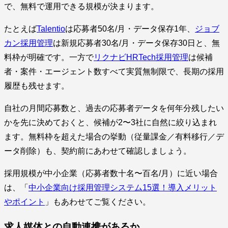
で、無料で運用できる規模が決まります。
たとえば
Talentio
は応募者50名/月・データ保存1年、
ジョブ
カン採用管理
は新規応募者30名/月・データ保存30日と、無
料枠が明確です。一方で
リクナビHRTech採用管理
は候補
者・案件・エージェント数すべて実質無制限で、長期の採用
履歴も残せます。
自社の月間応募数と、過去の応募者データを何年分残したい
かを先に決めておくと、候補が2〜3社に自然に絞り込まれ
ます。無料枠を超えた場合の挙動（従量課金／有料移行／デ
ータ削除）も、契約前にあわせて確認しましょう。
採用規模が中小企業（応募者数十名〜百名/月）に近い場合
は、「
中小企業向け採用管理システム15選！導入メリット
やポイント
」もあわせてご覧ください。
求人媒体との自動連携があるか