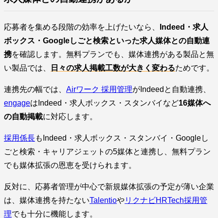
応募者を集める段階の効率を上げたいなら、
Indeed・求人
ボックス・Googleしごと検索といった求人媒体との自動連
携
を確認します。無料プランでも、媒体連携がある製品と無
い製品では、
日々の求人掲載工数が大きく変わる
ためです。
連携先の幅では、
Airワーク 採用管理
がIndeedと自動連携、
engage
はIndeed・求人ボックス・スタンバイなど
16媒体へ
の自動掲載
に対応します。
採用係長
もIndeed・求人ボックス・スタンバイ・Googleし
ごと検索・キャリアジェットの5媒体と連携し、無料プラン
でも媒体拡張の恩恵を受けられます。
反対に、応募者管理が中心で新規媒体拡張の予定が薄い企業
は、媒体連携を持たない
Talentio
や
リクナビHRTech採用管
理
でも十分に機能します。