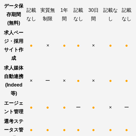
データ保
記載
実質無
1年
記載
30日
記載な
記載
存期間
なし
制限
間
なし
間
し
なし
(無料)
求人ペー
ジ・採用
●
×
●
●
×
●
●
サイト作
成
求人媒体
自動連携
×
ー
×
●
×
●
●
(Indeed
等)
エージェ
●
●
●
ー
●
×
ー
ント管理
選考ステ
ータス管
●
●
●
●
●
●
●