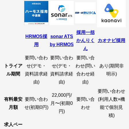
採用一括
HRMOS採
sonar ATS
かんりく
カオナビ採用
用
by HRMOS
ん
要問い合わ
要問い合わ
要問い合
トライア
せ(デモ・
せ(デモ・
わせ(問い
あり(期間非
ル期間
資料請求経
資料請求経
合わせ経
明示)
由)
由)
由)
要問い合わせ
22,000円/
有料最安
要問い合わ
要問い合
(利用人数×機
月〜(初期0
月額
せ(初期0円)
わせ
能で個別見
円)
積)
求人ペー