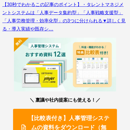
【30秒でわかるこの記事のポイント】・タレントマネジメ
ントシステムは「人事データ集約型」「人事戦略支援型」
「人事労務管理・効率化型」の3つに分けられる▼詳しく見
る・導入実績や既存シ…
＼ 稟議や社内提案にも使える！／
【比較表付き】人事管理システ
ムの資料をダウンロード（無