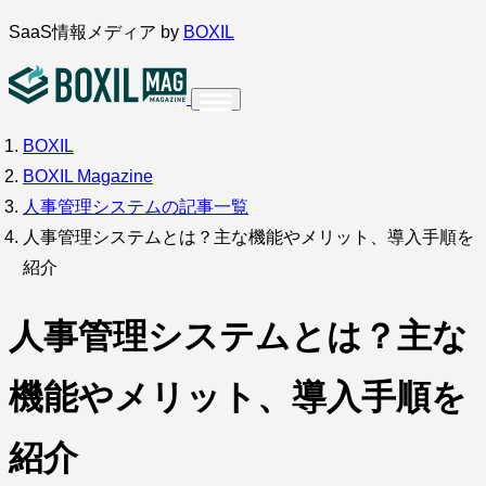
内
SaaS情報メディア by
BOXIL
容
を
ス
BOXIL
インタビュー
導入事例
調査・アンケート
キ
BOXIL Magazine
ッ
サービス比較
キーワードから探す
人事管理システムの記事一覧
プ
人事管理システムとは？主な機能やメリット、導入手順を
SaaS情報メディア by
BOXIL
紹介
人事管理システムとは？主な
機能やメリット、導入手順を
紹介