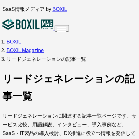
内
SaaS情報メディア by
BOXIL
容
を
ス
BOXIL
インタビュー
導入事例
調査・アンケート
キ
BOXIL Magazine
ッ
サービス比較
キーワードから探す
リードジェネレーションの記事一覧
プ
SaaS情報メディア by
BOXIL
リードジェネレーションの記
事一覧
リードジェネレーションに関連する記事一覧ページです。サ
ービス比較、用語解説、インタビュー、導入事例など、
SaaS・IT製品の導入検討、DX推進に役立つ情報を発信して