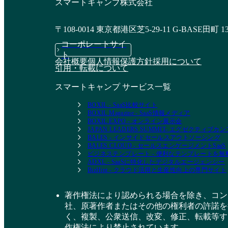
スマートキャンプ株式会社
〒108-0014 東京都港区芝5-29-11 G-BASE田町 1
コーポレートサイ
ト
会社概要
個人情報保護方針
採用について
引用・転載について
スマートキャンプ サービス一覧
BOXIL - SaaS比較サイト
BOXIL Magazine - SaaS情報メディア
BOXIL EXPO - オンライン展示会
JAPAN LEADERS SUMMIT- エグゼクティブ
BALES - インサイドセールスアウトソーシング
BALES CLOUD - セールスエンゲージメントSaaS
ビジネステンプレート - 便利なテンプレートを
ADXL - SaaSに特化したデジタルエージェンシー
BizHint - クラウド活用と生産性向上の専門サイト
著作権法により認められる場合を除き、コン
社、原著作者またはその他の権利者の許諾を
く、複製、公衆送信、改変、修正、転載等す
作権法により禁止されています。