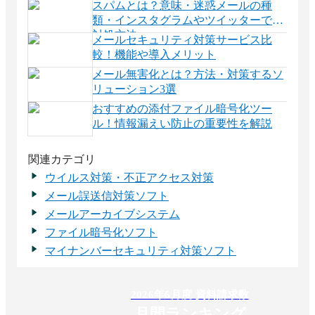
スパムとは？意味・迷惑メールの種
類・インスタグラムやツイッターでの
対処方法
メールセキュリティ対策サービス比
較！機能や導入メリット
メール無害化とは？方法・対策するソ
リューション3選
おすすめの添付ファイル暗号化ツー
ル！情報漏えい防止の重要性を解説
関連カテゴリ
ウイルス対策・不正アクセス対策
メール誤送信対策ソフト
メールアーカイブシステム
ファイル暗号化ソフト
マイナンバーセキュリティ対策ソフト
2026
年
6
月度 資料請求数
月間ランキング