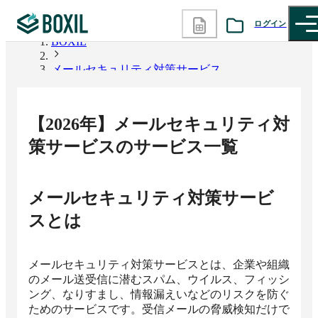
ログイン
BOXIL
メールセキュリティ対策サービス
カテゴリから探す
診断から探す
【
2026
年】
メールセキュリティ対
記事から探す
策サービス
のサービス一覧
BOXILの使い方ガイド
情報掲載をご希望の方へ
メールセキュリティ対策サービ
ス
とは
メールセキュリティ対策サービスとは、企業や組織
のメール送受信に潜むスパム、ウイルス、フィッシ
ング、なりすまし、情報漏えいなどのリスクを防ぐ
ためのサービスです。受信メールの脅威検知だけで