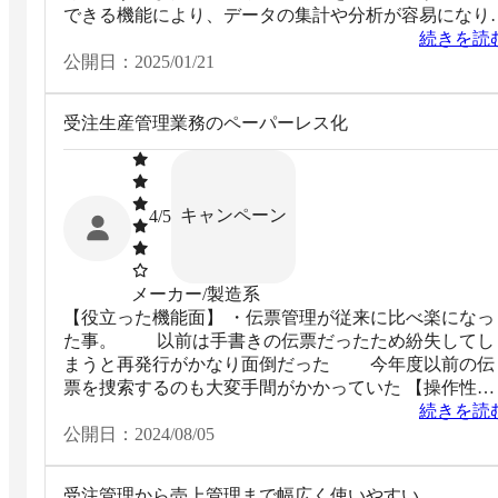
できる機能により、データの集計や分析が容易になり
す。さらに、処理スピードが速いため、業務全体の効
続きを読
が向上し、日々の作業負担を軽減します。
公開日：
2025/01/21
受注生産管理業務のペーパーレス化
キャンペーン
4
/5
メーカー/製造系
【役立った機能面】 ・伝票管理が従来に比べ楽になっ
た事。 以前は手書きの伝票だったため紛失してし
まうと再発行がかなり面倒だった 今年度以前の伝
票を捜索するのも大変手間がかかっていた 【操作性・
使いやすさ】 ・基本の操作さえ覚えてしまえばそう
続きを読
難しくはない。 【営業担当やサポート面】 ・事務
公開日：
2024/08/05
としては納品書発行などは以前よりは楽になったとい
る。
受注管理から売上管理まで幅広く使いやすい