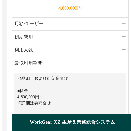
円
4,800,000
月額/ユーザー
ー
初期費用
ー
利用人数
ー
最低利用期間
ー
部品加工および組立業向け
■料金
4,800,000円～
※詳細は要問合せ
WorkGear-XZ 生産＆業務総合システム