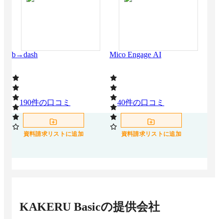
b→dash
Mico Engage AI
LO
190
件の口コミ
40
件の口コミ
1
資料請求リストに追加
資料請求リストに追加
KAKERU Basic
の提供会社