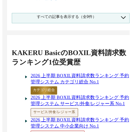
問い合わせ管理システムの費用相場と料金比
すべての記事を表示する（全9件）
較・おすすめサービス
LINEマーケティングとは？種類や戦略・おす
すめツール
予約管理システム比較おすすめ21選！便利機
能、選び方とは？
KAKERU Basic
のBOXIL資料請求数
LINEマーケティングツールの市場シェア 1,545
人調査 1位はカスタマーリングス
ランキング1位受賞歴
2026 上半期 BOXIL資料請求数ランキング 予約
管理システム カテゴリ総合 No.1
カテゴリ総合
2026 上半期 BOXIL資料請求数ランキング 予約
管理システム サービス/外食/レジャー系 No.1
サービス/外食/レジャー系
2026 上半期 BOXIL資料請求数ランキング 予約
管理システム 中小企業向け No.1