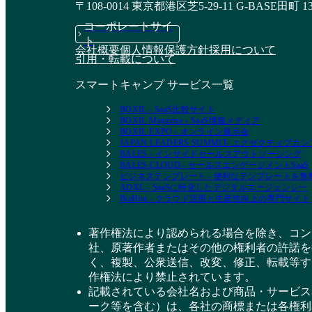
〒108-0014 東京都港区芝5-29-11 G-BASE田町 1
コーポレートサイ
ト
会社概要
個人情報保護方針
採用について
引用・転載について
スマートキャンプ サービス一覧
BOXIL - SaaS比較サイト
BOXIL Magazine - SaaS情報メディア
BOXIL EXPO - オンライン展示会
JAPAN LEADERS SUMMIT- エグゼクティブ
BALES - インサイドセールスアウトソーシング
BALES CLOUD - セールスエンゲージメントSaaS
ビジネステンプレート - 便利なテンプレートを
ADXL - SaaSに特化したデジタルエージェンシー
BizHint - クラウド活用と生産性向上の専門サイト
著作権法により認められる場合を除き、コン
社、原著作者またはその他の権利者の許諾を
く、複製、公衆送信、改変、修正、転載等す
作権法により禁止されています。
記載されている会社名および商品・サービス
ーク等を含む）は、各社の商標または各権利