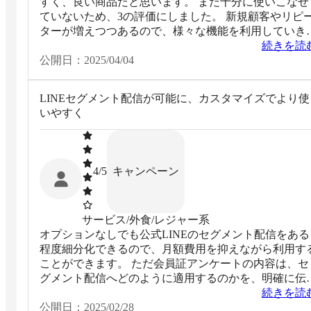
すく、良い商品だと思います。 まだ十分に使いこなせ
ていないため、3の評価にしました。 新規顧客やリピ
ターが増えつつあるので、様々な機能を利用していき
いと思います。
続きを読
公開日：
2025/04/04
LINEセグメント配信が可能に、カスタマイズでより使
いやすく
キャンペーン
4
/5
サービス/外食/レジャー系
オプションなしでも公式LINEのセグメント配信をある
程度細分化できるので、月額費用を抑えながら利用す
ことができます。 ただ会員証アンケートの内容は、セ
グメント配信へどのように適用するのかを、明確に伝
るべきでした。 またデフォルト機能で、収集した会員
続きを読
証情報をCSVエクスポートすることはできますが、イ
公開日：
2025/02/28