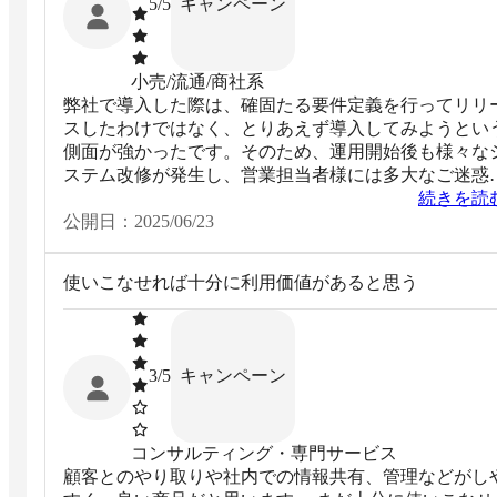
キャンペーン
5
/5
小売/流通/商社系
弊社で導入した際は、確固たる要件定義を行ってリリ
スしたわけではなく、とりあえず導入してみようとい
側面が強かったです。そのため、運用開始後も様々な
ステム改修が発生し、営業担当者様には多大なご迷惑
おかけしてしまっていると感じています。 ただ、度重
続きを読
なる改修依頼や問合せに関しても迅速かつ丁寧に対応
公開日：
2025/06/23
ただいており、大変感謝しているため、上記評価をつ
させていただきました。
使いこなせれば十分に利用価値があると思う
キャンペーン
3
/5
コンサルティング・専門サービス
顧客とのやり取りや社内での情報共有、管理などがし