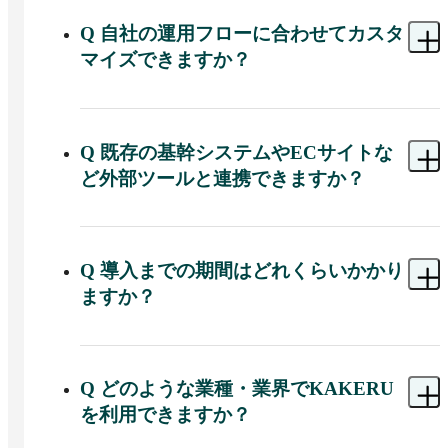
ることで「顧客管理」「予約管理」「問い合わせ
管理」「販促・特典管理」「セグメント配信」
Q
自社の運用フローに合わせてカスタ
「リッチメニュー連動」「決済」「外部システム
マイズできますか？
連携」などを一元的に効率化できます。

A 
KAKERUでは、自社の運用フローを変えずに業
デジタル会員証・来店履歴管理・イベント予約・
務改善・効率化できる「カスタマイズ」と、基本
面接予約・ポイント付与・スタンプラリー・アン
ベースに機能追加を行う「セミオーダー型」の提
Q
既存の基幹システムやECサイトな
ケート集計・クレジット決済・基幹システム連携
供形態が用意されています。
などを組み合わせて自社のLINE業務フローを構築
ど外部ツールと連携できますか？
可能です。
A 
連携可能です。基幹システム・CRM・POSレ
ジ・ECサイトなどと柔軟に連携ができます。
Q
導入までの期間はどれくらいかかり
ますか？
A 
カスタマイズが不要な場合は最短2週間程度で導
入可能です。
Q
どのような業種・業界でKAKERU
を利用できますか？