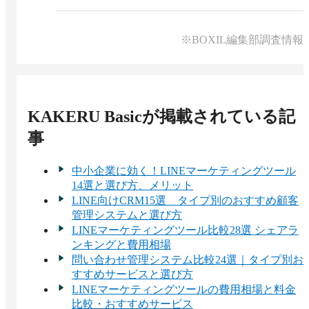
A 
飲食・小売・メーカー・卸売・不動産・自治
体・教育機関など、多様な業界で実績がありま
す。

※BOXIL編集部調査情報
業界別のパッケージも用意しています。
KAKERU Basic
が掲載されている記
事
中小企業に効く！LINEマーケティングツール
14選と選び方、メリット
LINE向けCRM15選 タイプ別のおすすめ顧客
管理システムと選び方
LINEマーケティングツール比較28選 シェアラ
ンキングと費用相場
問い合わせ管理システム比較24選｜タイプ別お
すすめサービスと選び方
LINEマーケティングツールの費用相場と料金
比較・おすすめサービス