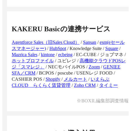
KAKERU Basic
の連携サービス
Agentforce Sales（旧Sales Cloud）
/
Sansan
/
esm(eセール
スマネージャー)
/
HubSpot
/
Knowledge Suite
/
Square
/
Mazrica Sales
/
kintone
/
ecbeing
/
EC-CUBE
/
ジョブマネ
/
ホットプロファイル
/
ユビレジ
/
高機能クラウドPOSレ
ジ「スマレジ」
/
NECモバイルPOS
/
Zoom
/
GENIEE
SFA／CRM
/
BCPOS
/
poscube
/
USENレジ FOOD
/
CASHIER POS
/
Shopify
/
メルカート
/
いえらぶ
CLOUD らくらく賃貸管理
/
Zoho CRM
/
タイミー
※BOXIL編集部調査情報