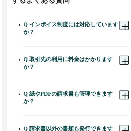
するよくある質問
Q
インボイス制度には対応しています
か？
A 
インボイス（適格請求書）の発行・受取に対応
しており、事業者登録番号の自動反映機能なども
備えています。
Q
取引先の利用に料金はかかります
か？
A 
取引先は、請求書の発行・受取機能を無料で利
用可能です。
Q
紙やPDFの請求書も管理できます
か？
A 
■発行

BtoBプラットフォーム 請求書から取引先へ、PDF
をメールで送信できます。

Q
請求書以外の書類も発行できます