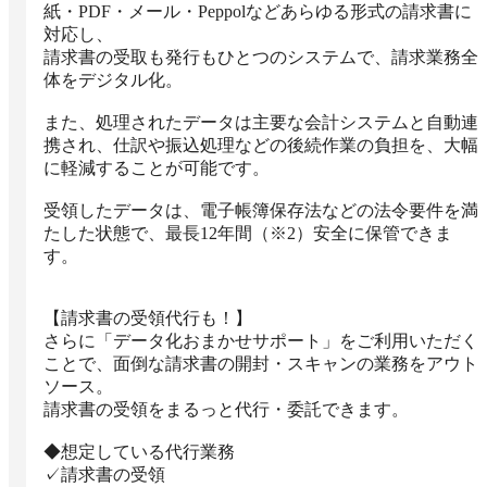
紙・PDF・メール・Peppolなどあらゆる形式の請求書に
対応し、

請求書の受取も発行もひとつのシステムで、請求業務全
体をデジタル化。

また、処理されたデータは主要な会計システムと自動連
携され、仕訳や振込処理などの後続作業の負担を、大幅
に軽減することが可能です。

受領したデータは、電子帳簿保存法などの法令要件を満
たした状態で、最長12年間（※2）安全に保管できま
す。

【請求書の受領代行も！】

さらに「データ化おまかせサポート」をご利用いただく
ことで、面倒な請求書の開封・スキャンの業務をアウト
ソース。

請求書の受領をまるっと代行・委託できます。

◆想定している代行業務

✓請求書の受領
