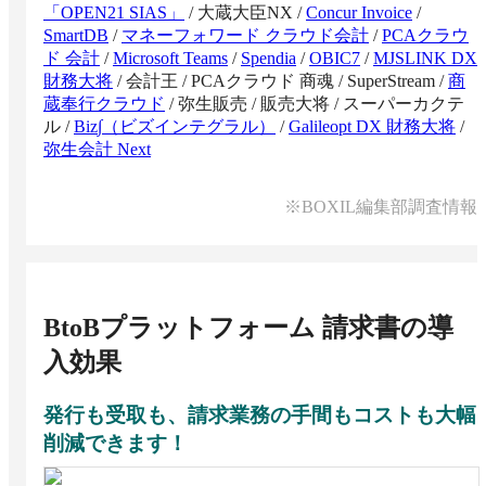
「OPEN21 SIAS」
/
大蔵大臣NX
/
Concur Invoice
/
SmartDB
/
マネーフォワード クラウド会計
/
PCAクラウ
ド 会計
/
Microsoft Teams
/
Spendia
/
OBIC7
/
MJSLINK DX
財務大将
/
会計王
/
PCAクラウド 商魂
/
SuperStream
/
商
蔵奉行クラウド
/
弥生販売
/
販売大将
/
スーパーカクテ
ル
/
Biz∫（ビズインテグラル）
/
Galileopt DX 財務大将
/
弥生会計 Next
※BOXIL編集部調査情報
BtoBプラットフォーム 請求書
の導
入効果
発行も受取も、請求業務の手間もコストも大幅
削減できます！