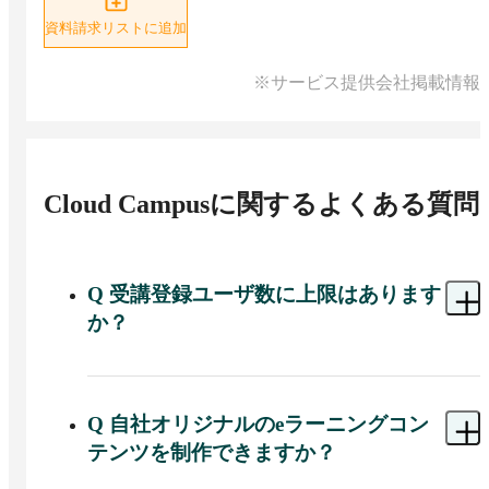
資料請求リストに追加
※サービス提供会社掲載情報
Cloud Campus
に関するよくある質問
Q
受講登録ユーザ数に上限はあります
か？
A 
受講登録ユーザ数に上限はありません。Entry／
Standard／Proいずれのプランでも受講登録者数は
無制限で、ユーザ数が増えても受講登録者数に応
Q
自社オリジナルのeラーニングコン
じた追加料金は発生せず、月額料金はプランごと
テンツを制作できますか？
の定額のままです。