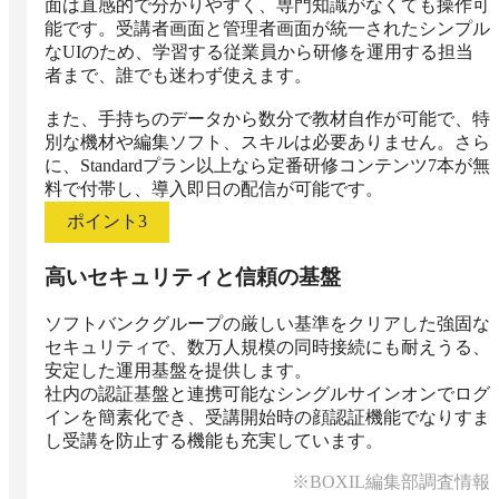
面は直感的で分かりやすく、専門知識がなくても操作可
能です。受講者画面と管理者画面が統一されたシンプル
なUIのため、学習する従業員から研修を運用する担当
者まで、誰でも迷わず使えます。

また、手持ちのデータから数分で教材自作が可能で、特
別な機材や編集ソフト、スキルは必要ありません。さら
に、Standardプラン以上なら定番研修コンテンツ7本が無
料で付帯し、導入即日の配信が可能です。
ポイント
3
高いセキュリティと信頼の基盤
ソフトバンクグループの厳しい基準をクリアした強固な
セキュリティで、数万人規模の同時接続にも耐えうる、
安定した運用基盤を提供します。

社内の認証基盤と連携可能なシングルサインオンでログ
インを簡素化でき、受講開始時の顔認証機能でなりすま
し受講を防止する機能も充実しています。
※BOXIL編集部調査情報