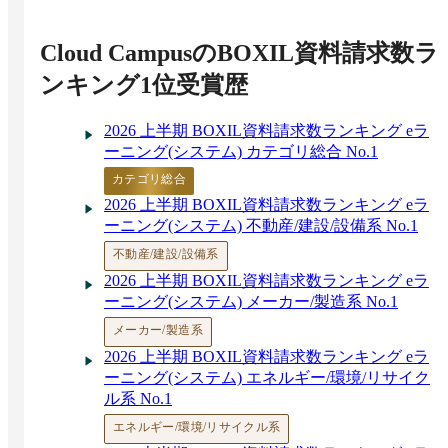
人事システムとは？おすすめクラウドツール比
較 – 機能と導入するメリット
Cloud Campus
のBOXIL資料請求数ラ
LMS（学習管理システム）比較34選！eラーニ
ングとの違いや導入メリット、選び方
ンキング1位受賞歴
中小企業の研修課題を解決！eラーニング11選
と選び方の完全ガイド
2026 上半期 BOXIL資料請求数ランキング eラ
営業力を強化する方法とは？営業力がある人や
ーニング(システム) カテゴリ総合 No.1
組織の特徴&構成要素
カテゴリ総合
2026 上半期 BOXIL資料請求数ランキング eラ
ーニング(システム) 不動産/建設/設備系 No.1
不動産/建設/設備系
2026 上半期 BOXIL資料請求数ランキング eラ
ーニング(システム) メーカー/製造系 No.1
メーカー/製造系
2026 上半期 BOXIL資料請求数ランキング eラ
ーニング(システム) エネルギー/環境/リサイク
ル系 No.1
エネルギー/環境/リサイクル系