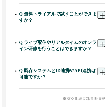
A 
Cloud Campusにはコンテンツ制作機能が標準で
用意されており、自社オリジナルのeラーニングコ
ンテンツをブラウザ上で制作可能です。

Q
無料トライアルで試すことができま
すか？
パソコン1台があれば、PDF化した資料をアップロ
ードし、Webカメラや既存の動画を組み合わせて
A 
Cloud Campusは、本契約前に無料トライアル環
「動画＋スライド」形式のコンテンツを作成し、
境で機能や操作感を試せます。1〜2か月程度の仮
あわせてテストやアンケートもCloud Campus上で
運用用途にも無料トライアルを利用でき、トライ
Q
ライブ配信やリアルタイムのオンラ
作成できます。専門的な編集ソフトや高度なITス
アル自体の利用料は発生しません。トライアル環
キルがなくても、社内で研修コンテンツを内製で
イン研修を行うことはできますか？
境ではロール（権限）設定やグループ作成、コン
きる構成です。
テンツ管理、一括登録（CSV）など一部機能が利
A 
Cloud Campus単体にはリアルタイム配信機能は
用できず、全機能を使う場合は本契約用のサイト
ありません。Zoomなどの外部サービスのURLをコ
構築が必要です。

ンテンツとして登録して案内できますが、取得で
Q
既存システムとID連携やAPI連携は
きる履歴はURLにアクセスした事実のみで、実際
また、トライアル環境と本番環境は別環境とな
可能ですか？
にどの程度ライブ受講したかまでは把握できませ
り、トライアル中のデータは本番環境へ引き継が
ん。

れません。
A 
Cloud Campusは既存システムとのID連携・デー
タ連携に対応しています。ADFSやAzure ADなど
URLにアクセスした時点で、そのURLコンテンツ
の統合認証基盤を利用してシングルサインオンが
※BOXIL編集部調査情報
は受講完了として扱われます。
できるほか、オプションのAPIにより他システム