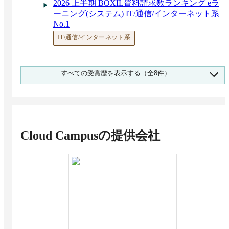
2026 上半期 BOXIL資料請求数ランキング eラ
ーニング(システム) IT/通信/インターネット系
No.1
IT/通信/インターネット系
2026 上半期 BOXIL資料請求数ランキング eラ
すべての受賞歴を表示する（全8件）
ーニング(システム) 小売/流通/商社系 No.1
小売/流通/商社系
2026 上半期 BOXIL資料請求数ランキング eラ
ーニング(システム) マスコミ/広告/デザイン/ゲ
ーム/エンターテイメント系 No.1
Cloud Campus
の提供会社
マスコミ/広告/デザイン/ゲーム/エンターテイメント系
2026 上半期 BOXIL資料請求数ランキング eラ
ーニング(システム) 中小企業向け No.1
中小企業向け（1,000名未満）