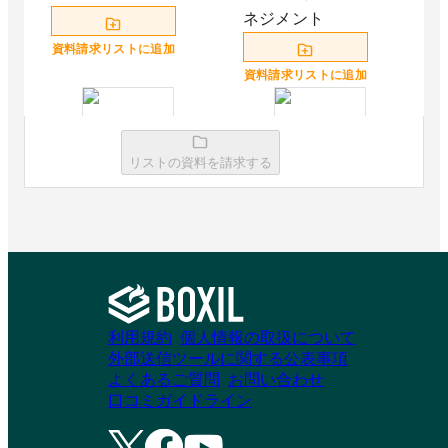
ネジメント
資料請求リストに追加
資料請求リストに追加
リストの資料を請求する
SmartHRタレントマ
AirCourse
ネジメント
資料請求リストに追加
資料請求リストに追加
利用規約
個人情報の取扱について
manebi eラーニング
etudes（エチュー
外部送信ツールに関する公表事項
ド）
よくあるご質問
お問い合わせ
口コミガイドライン
資料請求リストに追加
資料請求リストに追加