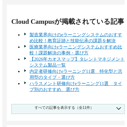
からユーザ情報やユーザグループ階層を自動連携
できます。
Cloud Campus
が掲載されている記事
製造業界向けのeラーニングシステムのおすす
め比較！教育証跡と技能伝承の課題を解決
医療業界向けeラーニングシステムおすすめ比
較！課題解決の事例・選び方
【2026年カオスマップ】タレントマネジメント
システム製品一覧
内定者研修向けeラーニング11選 特化型と汎
用型のタイプ・選び方
ハラスメント研修向けeラーニング11選 タイ
プ別のおすすめ、選び方
eラーニングシステム比較18選 タイプ別のお
すべての記事を表示する（全11件）
すすめLMSと料金表
大企業向けeラーニングシステムおすすめ19
選！シェアや失敗しない選び方