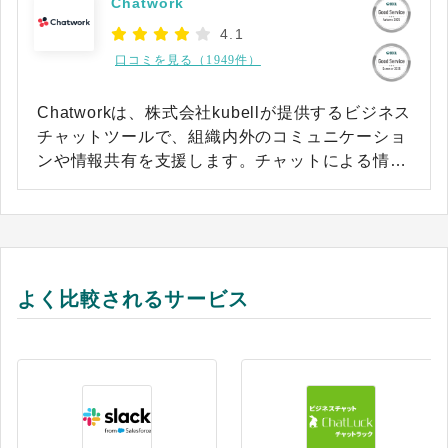
Chatwork
4.1
口コミを見る（1949件）
Chatworkは、株式会社kubellが提供するビジネス
チャットツールで、組織内外のコミュニケーショ
ンや情報共有を支援します。チャットによる情報
共有により、情報伝達の効率化やコミュニケーシ
ョンの円滑化を支援します。 ITツールに慣れてい
ないユーザーでも迷わず使えるシンプルなユーザ
ーインターフェースで、ITリテラシーに不安のあ
る現場スタッフであってもスムーズに導入・定着
よく比較されるサービス
が可能です。さらに、チャット機能に加えてタス
ク管理機能が統合されており、日々のコミュニケ
ーションの中で生まれた業務の抜け漏れを防ぎま
す。 98万社（※）を超える圧倒的な導入実績を
誇り、医療や介護、建設業など、現場での素早い
情報共有が求められる多様な業種において、企業