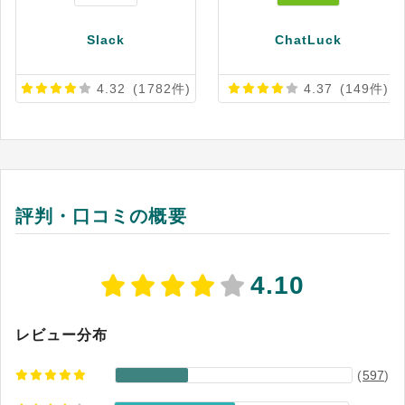
のペーパーレス化と組織力強化を力強く牽引し続
けています。 ※出典：Chatwork公式HP（2026
Slack
ChatLuck
年7月4日閲覧）
4.32
(1782件)
4.37
(149件)
評判・口コミの概要
4.10
レビュー分布
(
597
)