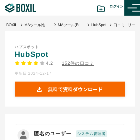
ログイン
BOXIL
MAツール比較｜タイプ別おすすめサービス・料金と失敗しない選び方
MAツール(BtoB)
HubSpot
口コミ - リード管理が簡単に
カテゴリから探す
ハブスポット
診断から探す(β版)
HubSpot
4.2
152件の口コミ
記事から探す
更新日 2024-12-17
BOXILの使い方ガイド
情報掲載をご希望の方へ
無料で資料ダウンロード
匿名のユーザー
システム管理者