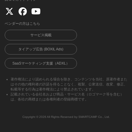
ベンダーの方はこちら
サービス掲載
タイアップ広告 (BOXIL Ads)
SaaSマーケティング支援（ADXL）
著作権法により認められる場合を除き、コンテンツを当社、原著作者また
はその他の権利者の許諾を得ることなく、複製、公衆送信、改変、修正、
転載等する行為は著作権法により禁止されています。
記載されている会社名および商品・サービス名（ロゴマーク等を含む）
は、各社の商標または各権利者の登録商標です。
Copyright ©︎ 2026 All Rights Reserved by SMARTCAMP Co., Ltd.