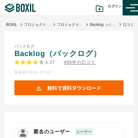
ログイン
BOXIL
プロジェクト管理ツール比較20選 タイプ別おすすめサービス・口コミ評判
プロジェクト管理・工数管理
Backlog（バックログ）
カテゴリから探す
バックログ
診断から探す(β版)
Backlog（バックログ）
4.27
496件の口コミ
記事から探す
更新日 2024-12-18
BOXILの使い方ガイド
情報掲載をご希望の方へ
無料で資料ダウンロード
匿名のユーザー
ユーザー