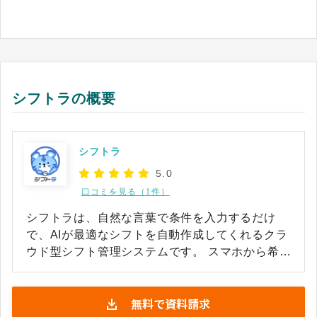
シフトラの概要
シフトラ
5.0
口コミを見る（1件）
シフトラは、自然な言葉で条件を入力するだけ
で、AIが最適なシフトを自動作成してくれるクラ
ウド型シフト管理システムです。 スマホから希望
を一括収集し、未提出者へのリマインドも自動で
送信可能です。管理者が「AさんとBさんは別」と
無料で資料請求
いった要望を日常的な言葉で入力することで、生