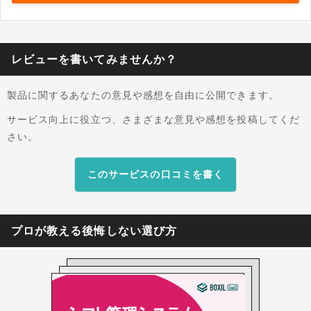
成AIが意図を解析してルールとして認識します。
また、法令やスタッフのスキルといった複雑な条
件も考慮し、手直しがほぼ不要な完成度で、人員
配置案を出力することが可能です。生成データ
レビューを書いてみませんか？
は、既存のExcelへ直接出力し、勤怠管理システ
ムと連携して、承認やコスト見積もりを一本化で
製品に関するあなたの意見や感想を自由に公開できます。
きる運用基盤です。
サービス向上に役立つ、さまざまな意見や感想を投稿してくだ
さい。
このサービスの口コミを書く
プロが教える後悔しない選び方