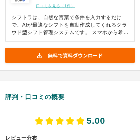
口コミを見る（1件）
シフトラは、自然な言葉で条件を入力するだけ
で、AIが最適なシフトを自動作成してくれるクラ
ウド型シフト管理システムです。 スマホから希望
を一括収集し、未提出者へのリマインドも自動で
送信可能です。管理者が「AさんとBさんは別」と
無料で資料ダウンロード
いった要望を日常的な言葉で入力することで、生
成AIが意図を解析してルールとして認識します。
また、法令やスタッフのスキルといった複雑な条
件も考慮し、手直しがほぼ不要な完成度で、人員
配置案を出力することが可能です。生成データ
は、既存のExcelへ直接出力し、勤怠管理システ
評判・口コミの概要
ムと連携して、承認やコスト見積もりを一本化で
きる運用基盤です。
5.00
レビュー分布