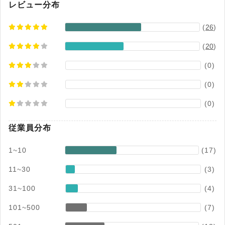
デロイト トーマツ ミック経済研究所「外部脅威
レビュー分布
対策ソリューション市場の現状と将来展望 2025
(
26
)
年度」
(
20
)
(0)
(0)
(0)
従業員分布
1~10
(17)
11~30
(3)
31~100
(4)
101~500
(7)