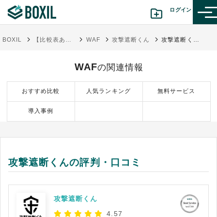
ログイン
BOXIL
【比較表あり】WAF製品の比較19選！選び方や種類も解説
WAF
攻撃遮断くん
攻撃遮断くんの評判・口コミ
カテゴリから探す
WAF
の関連情報
診断から探す(β版)
おすすめ比較
人気ランキング
無料サービス
記事から探す
導入事例
BOXILの使い方ガイド
情報掲載をご希望の方へ
攻撃遮断くんの評判・口コミ
攻撃遮断くん
4.57