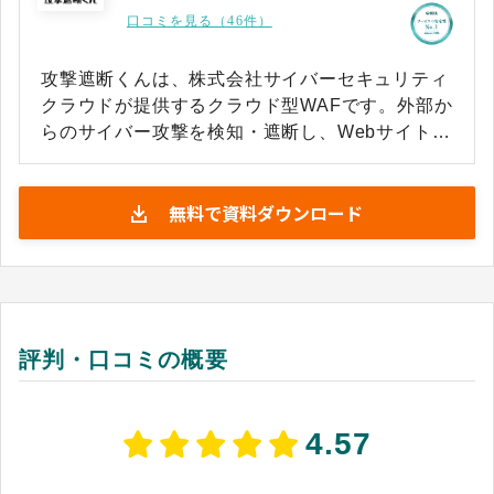
口コミを見る（46件）
攻撃遮断くんは、株式会社サイバーセキュリティ
クラウドが提供するクラウド型WAFです。外部か
らのサイバー攻撃を検知・遮断し、Webサイトの
改ざんや個人情報漏えいを未然に防げます。 【特
徴】 ・最短1日から導入可能 ・レンタルサーバ、
無料で資料ダウンロード
オンプレミス、クラウド環境など幅広い環境に導
入可能 ・セキュリティ専門家が膨大な攻撃データ
を分析し、WAFル ール（シグネチャ）を作成・
継続的に更新 ・24時間365日の日本語サポート体
制 【機能】 ・DDoS攻撃やBot対策 ・IP制限や
GeoIP制限、柔軟なアクセス制御機能 ・SSL証明
評判・口コミの概要
の自動更新 新しい攻撃ルールの更新はサービス側
で自動的に行われるため、導入後の運用負荷を大
幅に軽減できるのも特徴だといえるでしょう。 開
4.57
発・運用・サポートを国内で完結する国産サービ
スで、国内シェアNo1*1を獲得しています。 *1：