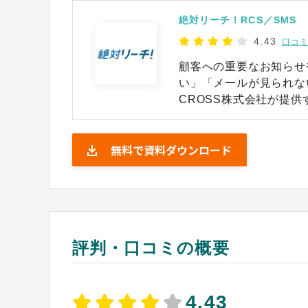
絶対リーチ！RCS／SMS
4.43
口コミ
顧客への重要なお知らせ
い」「メールが見られな
CROSS株式会社が提供
ンの標準機能であるSM
セージングサービスです。 さらにSMSの進化版である次世代規格「
無料で資料ダウンロード
にも対応しており、SM
客のコミュニケーション
評判・口コミの概要
4.43