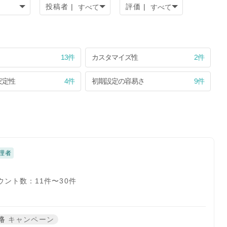
投稿者 |
評価 |
13件
カスタマイズ性
2件
安定性
4件
初期設定の容易さ
9件
理者
ウント数：11件〜30件
路
キャンペーン