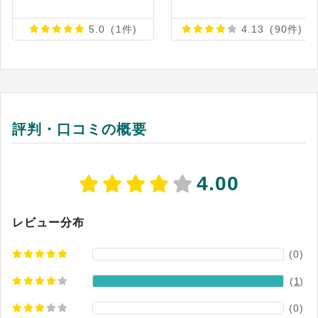
厄介な勤務ルールが存在する医療・介護・ヘルス
ケア業界。組織独自の勤務ルールや複雑なシフト
5.0
(1件)
4.13
(90件)
条件にも、カスタマイズ無し（追加費用無し）で
対応できます。その他の業界や人数規模の大小も
問いません。 ◇シフト希望の受付や、個人間での
シフトの交換も、スマホから簡単に行えます。 ◇
勤務シフト作成・管理に特化したクラウドだか
評判・口コミの概要
ら、サーバの購入や、特別なソフトが不要です。
◇1スタッフあたりの月額料金も850円～と、コス
パも最高です。 ◇初期設定は丸ごと当社でお引き
4.00
受けしますので、お忙しい担当者でも安心です
（初期費用に含む。追加費用無し）。 ◇「もうシ
フト作成で、紙とExcelには泣かされない」がス
レビュー分布
ローガンの「ほすぴタッチ」で、今日から医療・
介護福祉・ヘルスケア業界の働き方改革を！
(0)
⇒⇒⇒ いますぐ、Googleで「ほすぴタッチ」と
(
1
)
検索！
(0)