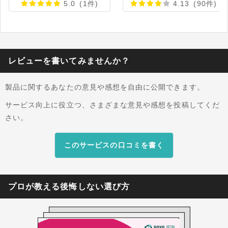
5.0
(1件)
4.13
(90件)
問いません。 ◇シフト希望の受付や、個人間での
シフトの交換も、スマホから簡単に行えます。 ◇
勤務シフト作成・管理に特化したクラウドだか
ら、サーバの購入や、特別なソフトが不要です。
◇1スタッフあたりの月額料金も850円～と、コス
レビューを書いてみませんか？
パも最高です。 ◇初期設定は丸ごと当社でお引き
受けしますので、お忙しい担当者でも安心です
製品に関するあなたの意見や感想を自由に公開できます。
（初期費用に含む。追加費用無し）。 ◇「もうシ
フト作成で、紙とExcelには泣かされない」がス
サービス向上に役立つ、さまざまな意見や感想を投稿してくだ
ローガンの「ほすぴタッチ」で、今日から医療・
さい。
介護福祉・ヘルスケア業界の働き方改革を！
⇒⇒⇒ いますぐ、Googleで「ほすぴタッチ」と
このサービスの口コミを書く
検索！
プロが教える後悔しない選び方