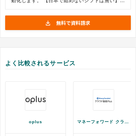
動化します。 【日本で組めないシフトは無い】を
キャッチフレーズに、複雑でやっかいな勤務シフ
トほど威力を発揮するのが「ほすぴタッチ」の強
無料で資料請求
みです。 導入前、導入後の設定作業や勤務ルール
の変更も永続的にサポート・代行いたしますの
で、まるで新しいシフト管理部門ができたような
印象です。 もちろん、医療・介護福祉業界以外で
も、「複雑なシフト」「時間のかかるシフト作成
業務」なら業界もスタッフ規模も問いません。放
よく比較されるサービス
送局やフィールドエンジニアリングでも導入され
ています。 ◇シフト作成と管理に特化したSaaS
だから、“新型コロナウイルス”のような緊急時の
対応にも強みを発揮します。 ◇何十億通りもの勤
務シフト表をすばやく自動作成。その中から最適
なシフト表を提案してくれます。 ◇とかく独特で
厄介な勤務ルールが存在する医療・介護・ヘルス
ケア業界。組織独自の勤務ルールや複雑なシフト
oplus
マネーフォワード クラウド勤怠Plus
条件にも、カスタマイズ無し（追加費用無し）で
対応できます。その他の業界や人数規模の大小も