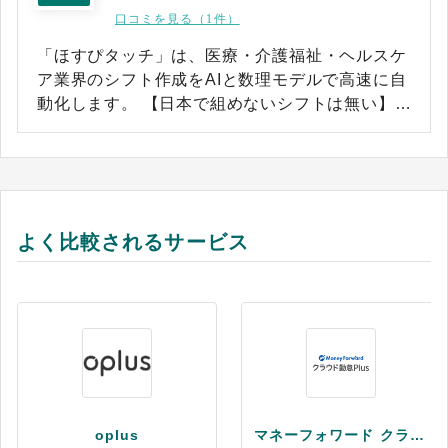
口コミを見る（1件）
「ほすぴタッチ」は、医療・介護福祉・ヘルスケ
ア業界のシフト作成をAIと数理モデルで高速に自
動化します。 【日本で組めないシフトは無い】を
キャッチフレーズに、複雑でやっかいな勤務シフ
トほど威力を発揮するのが「ほすぴタッチ」の強
みです。 導入前、導入後の設定作業や勤務ルール
の変更も永続的にサポート・代行いたしますの
で、まるで新しいシフト管理部門ができたような
よく比較されるサービス
印象です。 もちろん、医療・介護福祉業界以外で
も、「複雑なシフト」「時間のかかるシフト作成
業務」なら業界もスタッフ規模も問いません。放
送局やフィールドエンジニアリングでも導入され
ています。 ◇シフト作成と管理に特化したSaaS
だから、“新型コロナウイルス”のような緊急時の
対応にも強みを発揮します。 ◇何十億通りもの勤
務シフト表をすばやく自動作成。その中から最適
oplus
マネーフォワード クラウド勤怠Plus
なシフト表を提案してくれます。 ◇とかく独特で