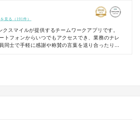
を見る（191件）
シンクスマイルが提供するチームワークアプリです。
ートフォンからいつでもアクセスでき、業務のナレ
員同士で手軽に感謝や称賛の言葉を送り合ったりす
いチーム内での貢献度や活躍が可視化できます。管
で利用率やアクセス率などを確認でき、1on1や評価
RECOGには、感謝・称賛の気持
、ノウハウ共有に役立つ「投稿」、クローズドなコ
な「トーク」など、組織活性化につながる幅広い機
また、従業員の強みを可視化したり、チームや部署
りと、管理者向けの機能も豊富です。