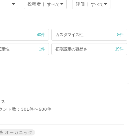
投稿者 |
評価 |
40件
カスタマイズ性
8件
安定性
1件
初期設定の容易さ
19件
ビス
ント数：301件〜500件
路
オーガニック