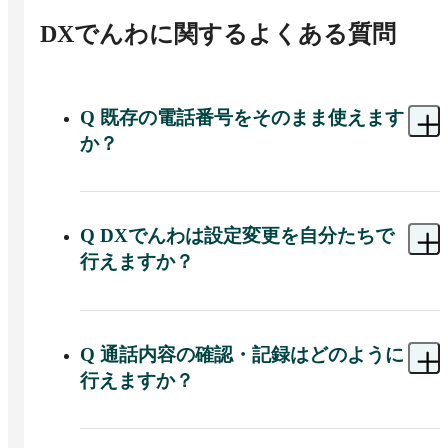
DXでんわ
に関するよくある質問
Q
既存の電話番号をそのまま使えます
か？
A 
既存の電話番号はキャリアの電話転送サービス
を通じてそのままご利用いただけます。特別な工
事や機器設置は不要です。
Q
DXでんわは設定変更を自分たちで
行えますか？
A 
管理画面は直感的な操作性を重視した設計で、
専門的な知識がなくても担当者が音声案内のフロ
ーや転送先などを変更できます。時間帯・曜日別
Q
通話内容の確認・記録はどのように
の設定切り替えや部門ごとのカスタマイズにも対
行えますか？
応しています。
A 
すべての通話はAIによって自動録音・文字起こ
し・要約が行われます。話者分離機能により誰が