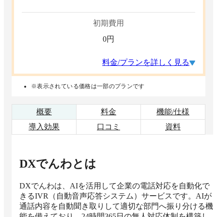
初期費用
0
円
料金/プランを詳しく見る
※表示されている価格は一部のプランです
概要
料金
機能/仕様
導入効果
口コミ
資料
DXでんわ
とは
DXでんわは、AIを活用して企業の電話対応を自動化で
きるIVR（自動音声応答システム）サービスです。AIが
通話内容を自動聞き取りして適切な部門へ振り分ける機
能を備えており、24時間365日の無人対応体制を構築し