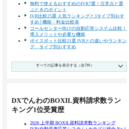
無料で使えるおすすめのIVR7選！注意点と選
ぶときのポイント
IVR比較25選 人気ランキングと3タイプ別おす
すめ│機能・料金比較表
コールセンター向けの自動応答システム比較！
導入メリットや必要な機能
ボイスボット比較21選 IVRとの違いやランキン
グ、タイプ別おすすめ
IVR（自動音声応答システム）の費用相場は月
すべての記事を表示する（全7件）
額3,000円～10,000円‐30製品料金比較
クラウドIVR（自動音声応答）比較！導入メリ
ット・選び方・おすすめサービス
DXでんわ
のBOXIL資料請求数ラン
キング1位受賞歴
2026 上半期 BOXIL資料請求数ランキング
IVR(自動音声応答システム) カテゴリ総合 No.1