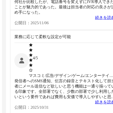
何社か比較したが、電話番号を変えずにIVR導入でき
ことが魅力的であった。最後は担当者の対応の良さが
め手になった。
続きを読
公開日：
2025/11/06
業務に応じて柔軟な設定が可能
4
/5
マスコミ/広告/デザイン/ゲーム/エンターテイ
発信者へのSMS通知、伝言の録音とテキスト化して担
ント系
者にメール送信など欲しいと思う機能は一通り揃って
る印象です。全部署でなく、少数の部署で少し利用し
いという要件であれば費用も安価で導入しやすいと思
ます。
続きを読
公開日：
2025/10/31