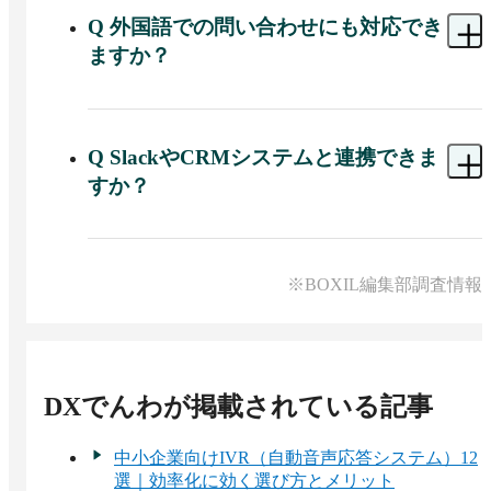
何を話したかを区別して記録でき、音声ファイル
Q
外国語での問い合わせにも対応でき
を聞かずにテキストで対応内容を把握できます。
ますか？
A 
日本語を含む約40言語の音声認識に対応してお
り、外国語での自動応答も可能です。インバウン
ド対応や訪日外国人からの問い合わせが発生する
Q
SlackやCRMシステムと連携できま
場面での活用が想定されています。
すか？
A 
Slack・Chatwork・Microsoft Teamsへの通知連携
のほか、CRM・SFAシステムとの連携にも対応し
ています。電話対応の記録を既存の業務管理フロ
※BOXIL編集部調査情報
ーに組み込みやすくなっています。
DXでんわ
が掲載されている記事
中小企業向けIVR（自動音声応答システム）12
選｜効率化に効く選び方とメリット