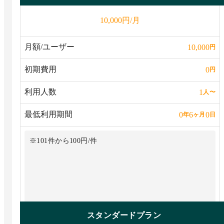
円/月
10,000
月額/ユーザー
10,000
円
初期費用
0
円
利用人数
1
人
〜
最低利用期間
0
6
0
年
ヶ月
日
※101件から100円/件
スタンダードプラン