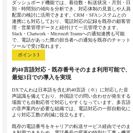
ダッシュボード機能では、着信数・転送状況・月別・日
別・時間別の傾向を分析でき、対応体制の見直しや人員
配置の検討に活用できます。CRM・SFAシステムとの
連携にも対応しており、電話対応の記録を既存の顧客管
理・営業管理データと紐付けて一元管理できます。
Slack・Chatwork・Microsoft Teamsへの通知連携も可能
で、電話があった際の担当者への通知を既存のチャット
ツールで受け取れます。
ポイント
3
約40言語対応・既存番号そのまま利用可能で、
最短3日での導入を実現
DXでんわは日本語を含む約40言語（※）に対応した音
声認識を備えており、外国語での問い合わせが発生する
場面でも自動応答で対応しやすくなっています。多言語
の音声案内が必要な組織では、電話対応の一部自動化に
より対応工数の削減に役立ちます。

既存の電話番号をキャリアの転送サービス経由でそのま
ま利用できるため、電話番号の変更や特別な工事・機器