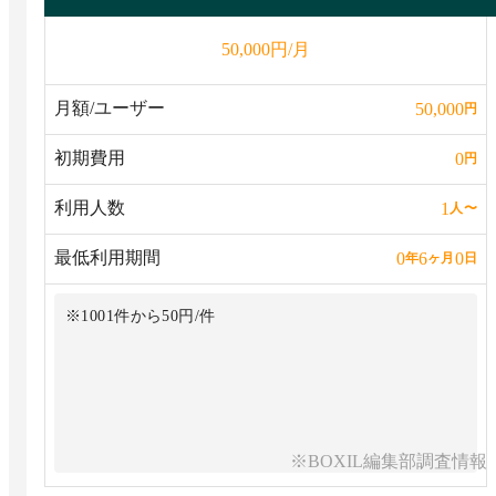
円/月
50,000
月額/ユーザー
50,000
円
初期費用
0
円
利用人数
1
人
〜
最低利用期間
0
6
0
年
ヶ月
日
※1001件から50円/件
※BOXIL編集部調査情報