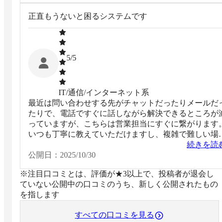
正直もうないと困るシステムです
5
/5
IT/通信/インターネット系
最近は問い合わせする先がチャットだったりメールだ
たりで、電話ですぐに話しながら解決できるところが
っていますが、こちらは営業担当にすぐに繋がります
いつも丁寧に教えていただけますし、複雑で難しい場
は営業担当の方がこちらの希望通りに設計してくれま
続きを読
す。 サポートにすぐに繋がる点がこの会社に決めたポ
公開日：
2025/10/30
イントです。
※注目口コミとは、評価が★3以上で、投稿者が退会し
ていない公開中の口コミのうち、新しく公開されたもの
を指します
すべての口コミを見る