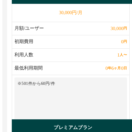
円/月
30,000
月額/ユーザー
30,000
円
初期費用
0
円
利用人数
1
人
〜
最低利用期間
0
6
0
年
ヶ月
日
※501件から60円/件
プレミアムプラン