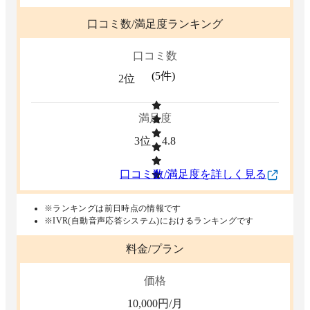
口コミ数/満足度ランキング
口コミ数
(
5
件)
2位
満足度
3位
4.8
口コミ数/満足度を詳しく見る
※ランキングは前日時点の情報です
※IVR(自動音声応答システム)におけるランキングです
料金/プラン
価格
10,000
円/月