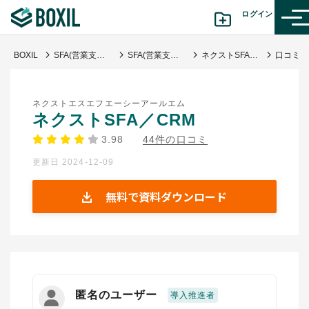
ログイン
BOXIL
SFA(営業支援)ツール比較おすすめ21選｜タイプ別と選び方
SFA(営業支援システム)
ネクストSFA／CRM
カテゴリから探す
ネクストエスエフエーシーアールエム
診断から探す(β版)
ネクストSFA／CRM
3.98
44件の口コミ
記事から探す
更新日 2024-12-09
BOXILの使い方ガイド
情報掲載をご希望の方へ
無料で資料ダウンロード
匿名のユーザー
導入推進者