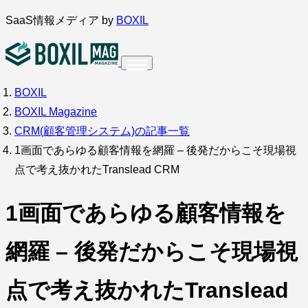
内
SaaS情報メディア by
BOXIL
容
を
ス
BOXIL
インタビュー
導入事例
調査・アンケート
キ
BOXIL Magazine
ッ
サービス比較
キーワードから探す
CRM(顧客管理システム)の記事一覧
プ
1画面であらゆる顧客情報を網羅 – 後発だからこそ現場視
SaaS情報メディア by
BOXIL
点で考え抜かれたTranslead CRM
1画面であらゆる顧客情報を
網羅 – 後発だからこそ現場視
点で考え抜かれたTranslead