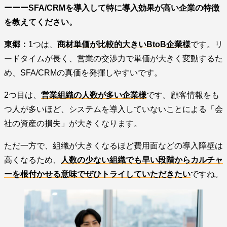
ーーーSFA/CRMを導入して特に導入効果が高い企業の特徴
を教えてください。
東郷：
1つは、
商材単価が比較的大きいBtoB企業様
です。リ
ードタイムが長く、営業の交渉力で単価が大きく変動するた
め、SFA/CRMの真価を発揮しやすいです。
2つ目は、
営業組織の人数が多い企業様
です。顧客情報をも
つ人が多いほど、システムを導入していないことによる「会
社の資産の損失」が大きくなります。
ただ一方で、組織が大きくなるほど費用面などの導入障壁は
高くなるため、
人数の少ない組織でも早い段階からカルチャ
ーを根付かせる意味でぜひトライしていただきたい
ですね。