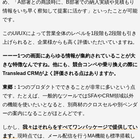
め、「A部署との商談時に、B部署での納入実績や見積もり
情報をいち早く察知して提案に活かす」といったことが可能
です。
このUI/UXによって営業全体のレベルを1段階も2段階も引き
上げられると、企業様からも高く評価いただいていますね。
ーーー1つの画面にあらゆる情報が集約されていることが大
きな特徴なんですね。他にも、競合コンペや乗り換えの際に
Translead CRMがよく評価される点はありますか。
東郷：
1つのプロダクトでできることが非常に多いという点
です。たとえば、一般的なツールではSFAやCRM領域以外
の機能を使いたいとなると、別商材のクロスセルや別ベンダ
ーの案内になることがほとんどです。
しかし、
我々はそれらをすべてワンパッケージで提供してい
ます。
現時点では、メール配信を行うMA機能も標準搭載し