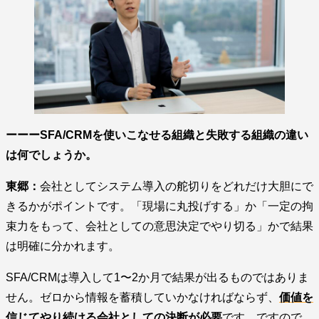
ーーーSFA/CRMを使いこなせる組織と失敗する組織の違い
は何でしょうか。
東郷：
会社としてシステム導入の舵切りをどれだけ大胆にで
きるかがポイントです。「現場に丸投げする」か「一定の拘
束力をもって、会社としての意思決定でやり切る」かで結果
は明確に分かれます。
SFA/CRMは導入して1〜2か月で結果が出るものではありま
せん。ゼロから情報を蓄積していかなければならず、
価値を
信じてやり続ける会社としての決断が必要
です。ですので、