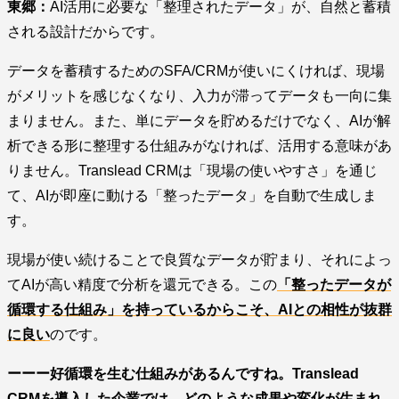
東郷：
AI活用に必要な「整理されたデータ」が、自然と蓄積
される設計だからです。
データを蓄積するためのSFA/CRMが使いにくければ、現場
がメリットを感じなくなり、入力が滞ってデータも一向に集
まりません。また、単にデータを貯めるだけでなく、AIが解
析できる形に整理する仕組みがなければ、活用する意味があ
りません。Translead CRMは「現場の使いやすさ」を通じ
て、AIが即座に動ける「整ったデータ」を自動で生成しま
す。
現場が使い続けることで良質なデータが貯まり、それによっ
てAIが高い精度で分析を還元できる。この
「整ったデータが
循環する仕組み」を持っているからこそ、AIとの相性が抜群
に良い
のです。
ーーー好循環を生む仕組みがあるんですね。Translead
CRMを導入した企業では、どのような成果や変化が生まれ