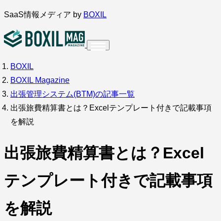
内
SaaS情報メディア by
BOXIL
容
を
ス
BOXIL
インタビュー
導入事例
調査・アンケート
キ
BOXIL Magazine
ッ
サービス比較
キーワードから探す
出張管理システム(BTM)の記事一覧
プ
出張旅費精算書とは？Excelテンプレート付きで記載事項
SaaS情報メディア by
BOXIL
を解説
出張旅費精算書とは？Excel
テンプレート付きで記載事項
を解説