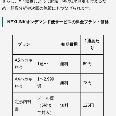
さらに、API連携によって郵送DMの効果測定も行えるた
め、顧客分析や次回の施策にもつなげられます。
NEXLINKオンデマンド便サービスの料金プラン・価格
1通あた
プラン
初期費用
り
A5ハガキ
1通〜
無料
69円
料金
A4ハガキ
1〜2,999
無料
78円
料金
通
メール便
定形内封
（5枚ま
無料
126円
書
で封入）