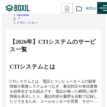
ログイン
BOXIL
CTIシステム
カテゴリから探す
診断から探す
【
2026
年】
CTIシステム
のサービ
記事から探す
ス一覧
BOXILの使い方ガイド
情報掲載をご希望の方へ
CTIシステム
とは
CTIシステムとは、電話とコンピューター上の顧客
情報や業務システムをつなぎ、着信対応や発信業務
を効率化する仕組みです。電話が鳴った瞬間に相手
情報を表示したり、通話内容や履歴を自動で記録し
たりできるため、コールセンターや営業、サポート
業務の対応品質向上と業務の見える化に役立ちま