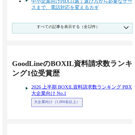
中小企業向けPBX11選｜選び方から必要なケー
スまで、電話対応を変えるカギ
ビジネスフォンの費用相場と料金比較・おすす
すべての記事を表示する（全12件）
めサービス
IVR（自動音声応答システム）の費用相場は月
額3,000円～10,000円‐30製品料金比較
クラウドPBXの費用相場は月額600～1,500円/ユ
ーザー – おすすめ価格サービス6選 料金比較
GoodLine
のBOXIL資料請求数ランキ
小規模企業向けクラウドPBX比較11選！選び
方・おすすめサービス
ング1位受賞歴
大企業向けビジネスフォンおすすめ6選！選定
のポイントと導入メリット
2026 上半期 BOXIL資料請求数ランキング PBX
大手・大企業向けクラウドPBXおすすめ比較8
大企業向け No.1
選 – シェアランキング・選び方ポイント
おすすめのPBXアプリ比較！導入メリット・注
大企業向け（1,000名以上）
意点