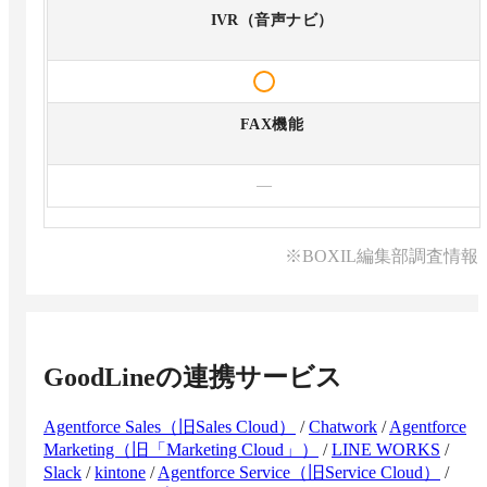
IVR（音声ナビ）
FAX機能
—
※BOXIL編集部調査情報
GoodLine
の連携サービス
Agentforce Sales（旧Sales Cloud）
/
Chatwork
/
Agentforce
Marketing（旧「Marketing Cloud」）
/
LINE WORKS
/
Slack
/
kintone
/
Agentforce Service（旧Service Cloud）
/