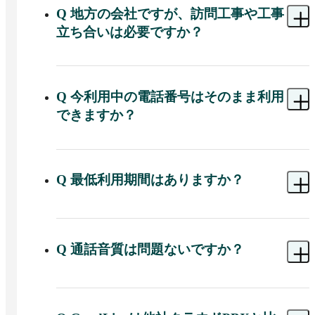
Q
地方の会社ですが、訪問工事や工事
立ち合いは必要ですか？
A 
クラウドPBXは工事不要なので、訪問工事はご
ざいません。電話機をご利用の場合も設定済電話
機を送付しますので、お立合い不要、すべてオン
Q
今利用中の電話番号はそのまま利用
ラインで完結します。
できますか？
A 
各キャリア発番の市外局番の電話番号やSIPトラ
ンク番号、0120番号・0800番号など、番号そのま
までの利用に加え、新規の番号発番も可能です。
Q
最低利用期間はありますか？
A 
ありません。利用料は毎月末に翌月分をお支払
いいただいております。
Q
通話音質は問題ないですか？
A 
通話音質はIP電話のクリアな音質です。ご不安
な場合は弊社にお電話いただければ弊社の電話は