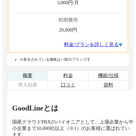
3,000
円/月
初期費用
20,000
円
料金/プランを詳しく見る
※表示されている価格は一部のプランです
概要
料金
機能/仕様
導入効果
口コミ
資料
GoodLine
とは
国産クラウドPBXのパイオニアとして、上場企業から中
小企業まで10,000社以上（※1）のお客様に選ばれてい
ます。
