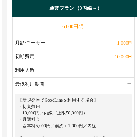
【利用中の番号でGoodLineを利用する場合】
通常プラン（3内線～）
・初期費用
20,000円
円/月
6,000
・月額料金
3,000円
月額/ユーザー
1,000
円
初期費用
10,000
円
利用人数
ー
最低利用期間
ー
【新規発番でGoodLineを利用する場合】
・初期費用
10,000円／内線（上限50,000円）
・月額料金
基本料5,000円／契約＋1,000円／内線