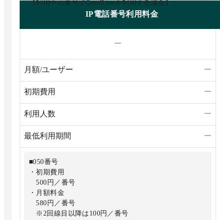
【利用中の番号でGoodLineを利用する場合】
・初期費用
IP電話番号利用料金
10,000円／内線（上限50,000円）
・月額料金
ー
基本料5,000円＋1,000円／内線
月額/ユーザー
ー
初期費用
ー
利用人数
ー
最低利用期間
ー
■050番号
・初期費用
500円／番号
・月額料金
580円／番号
※2回線目以降は100円／番号