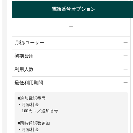
■03番号
電話番号オプション
・初期費用
要問い合わせ
ー
・月額料金
要問い合わせ
月額/ユーザー
ー
■06番号
・初期費用
初期費用
ー
要問い合わせ
・月額料金
利用人数
ー
要問い合わせ
最低利用期間
ー
■0120番号
・初期費用
1,000円／番号
■追加電話番号
・月額料金
・月額料金
1,380円／番号
100円～／追加番号
※2回線目以降は1,100円／番号
■同時通話数追加
■0800番号
・月額料金