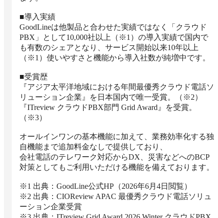
■導入実績

GoodLineは他製品と合わせた実績ではなく「クラウド
PBX」として10,000社以上（※1）の導入実績で国内で
も有数のシェアとなり、サービス開始以来10年以上
（※1）使いやすさと機能から導入社数が純増中です。

■受賞歴

『アジア太平洋地域における年間最優秀クラウド電話ソ
リューション企業』を日本国内で唯一受賞。（※2）

『ITreview クラウドPBX部門 Grid Award』を受賞。
（※3）

オールインワンの基本機能に加えて、業務効率化する独
自機能まで追加料金なしで提供しており、

会社電話のテレワーク対応からDX、災害などへのBCP
対策としてもご利用いただける機能を備えております。

※1 出典：GoodLine公式HP（2026年6月4日閲覧）

※2 出典：CIOReview APAC 最優秀クラウド電話ソリュ
ーション企業受賞

※3 出典：ITreview Grid Award 2026 Winter クラウドPBX