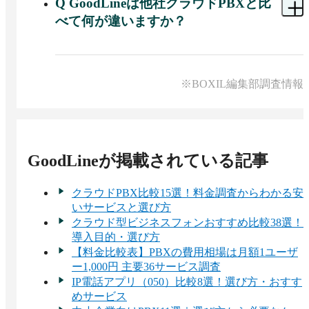
同じ仕組みになります。
Q
GoodLineは他社クラウドPBXと比
べて何が違いますか？
A 
GoodLineは、スマホアプリが限定されず端末を
選ばないため、動作安定性が高く、使い勝手に優
れています。また、セキュリティ対策も標準で備
※BOXIL編集部調査情報
わっており、通話の録音・履歴管理・IVRなどが
すべて追加料金なしで利用できます。乗り換えの
ご相談も多くいただいています。
GoodLine
が掲載されている記事
クラウドPBX比較15選！料金調査からわかる安
いサービスと選び方
クラウド型ビジネスフォンおすすめ比較38選！
導入目的・選び方
【料金比較表】PBXの費用相場は月額1ユーザ
ー1,000円 主要36サービス調査
IP電話アプリ（050）比較8選！選び方・おすす
めサービス