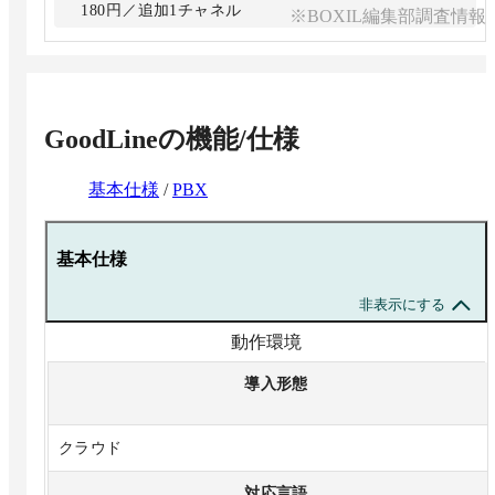
・初期費用
180円／追加1チャネル
※BOXIL編集部調査情報
1,000円／番号
・月額料金
1,380円／番号
※2回線目以降は1,100円／番号
GoodLine
の機能/仕様
基本仕様
/
PBX
基本仕様
非表示にする
動作環境
導入形態
クラウド
対応言語