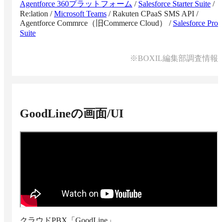
Agentforce 360プラットフォーム
/
Salesforce Starter Suite
/
Re:lation
/
Microsoft Teams
/
Rakuten CPaaS SMS API
/
Agentforce Commrce（旧Commerce Cloud）
/
Salesforce Pro
Suite
※BOXIL編集部調査情報
GoodLine
の画面/UI
クラウドPBX「GoodLine」