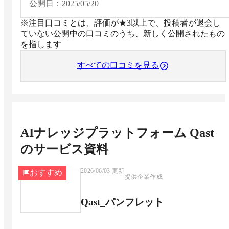
く、質問を起点としたコミュニケーションの活性化に
公開日：
2025/05/20
繋がる点が大きなメリットです。
※注目口コミとは、評価が★3以上で、投稿者が退会し
ていない公開中の口コミのうち、新しく公開されたもの
を指します
すべての口コミを見る
AIナレッジプラットフォーム Qast
のサービス資料
2026/06/03
更新
おすすめ
提供企業作成
Qast_パンフレット