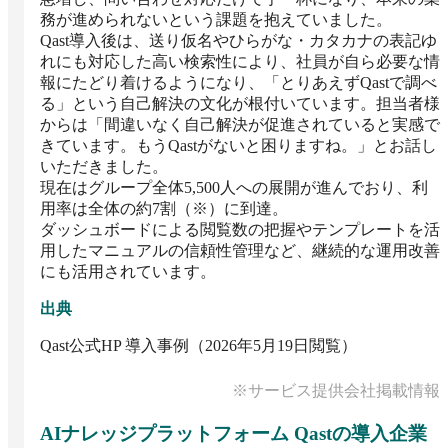
務が進められないという課題を抱えていました。

Qast導入後は、送り仮名やひらがな・カタカナの表記ゆ
れにも対応した高い検索性により、社員が自ら必要な情
報にたどり着けるようになり、「とりあえずQastで調べ
る」という自己解決の文化が根付いています。担当者様
からは「間違いなく自己解決が促進されていると実感で
きています。もうQastがないと困りますね。」とお話し
いただきました。

現在はグループ全体5,500人への展開が進んでおり、利
用率は全体の約7割（※）に到達。

ダッシュボードによる閲覧数の把握やテンプレートを活
用したマニュアルの信頼性管理など、継続的な運用改善
にも活用されています。
出典
Qast公式HP 導入事例（2026年5月19日閲覧）
※サービス提供会社掲載情報
AIナレッジプラットフォーム Qast
の導入企業