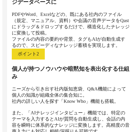
ジデータベースに
PDFやWord、Excelなどの、既にある社内のファイル
（規定、マニュアル、資料）や会議の音声データをQast
にドラッグ＆ドロップするだけで、構造化したナレッジ
に変換して投稿。

ファイルの内容の要約や背景、タグもAIが自動生成す
るので、スピーディなナレッジ蓄積を実現します。
ポイント
2
個人が持つノウハウや暗黙知を表出化する仕組
み
ニーズから引き出す社内版知恵袋、Q&A機能によって
個人の知識が組織全体の集合知に。

社内の詳しい人を探す「Know Who」機能も搭載。

また、「AIナレッジインタビュー」機能では、特定の
テーマを入力するとAIが質問を自動生成し、会話の内
容を瞬時に体系的なナレッジに変換します。高精度の音
声入力にも対応し相槌/深掘りも可能です。