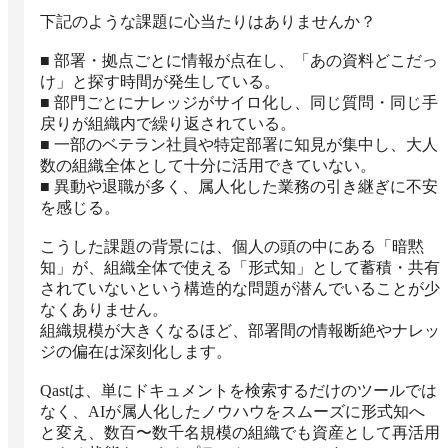
下記のような課題に心当たりはありませんか？

■ 部署・拠点ごとに情報が点在し、「あの資料どこだっ
け」と探す時間が発生している。

■ 部門ごとにナレッジがサイロ化し、同じ質問・同じ手
戻りが組織内で繰り返されている。

■ 一部のベテラン社員や特定部署に知見が集中し、大人
数の組織全体として十分に活用できていない。

■ 異動や退職が多く、属人化した業務の引き継ぎに不安
を感じる。

こうした課題の背景には、個人の頭の中にある「暗黙
知」が、組織全体で使える「形式知」として蓄積・共有
されていないという構造的な問題が潜んでいることが少
なくありません。

組織規模が大きくなるほど、部署間の情報断絶やナレッ
ジの偏在は深刻化します。

Qastは、単にドキュメントを検索するだけのツールでは
なく、AIが属人化したノウハウをスムーズに形式知へ
と変え、数百〜数千名規模の組織でも資産として再活用