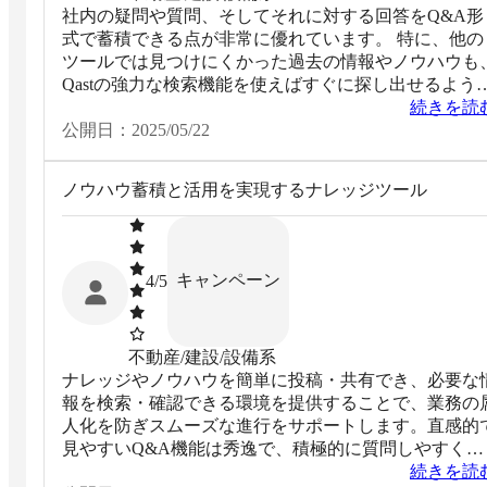
社内の疑問や質問、そしてそれに対する回答をQ&A形
式で蓄積できる点が非常に優れています。 特に、他の
ツールでは見つけにくかった過去の情報やノウハウも
Qastの強力な検索機能を使えばすぐに探し出せるよう
なりました。 曖昧なキーワードや言葉尻が違っていて
続きを読
も関連性の高い情報が表示されるため、従業員自身が
公開日：
2025/05/22
題を解決できる「自己解決率」が格段に向上しました
ノウハウ蓄積と活用を実現するナレッジツール
キャンペーン
4
/5
不動産/建設/設備系
ナレッジやノウハウを簡単に投稿・共有でき、必要な
報を検索・確認できる環境を提供することで、業務の
人化を防ぎスムーズな進行をサポートします。直感的
見やすいQ&A機能は秀逸で、積極的に質問しやすく、
それに対する回答がナレッジとして蓄積されるだけで
続きを読