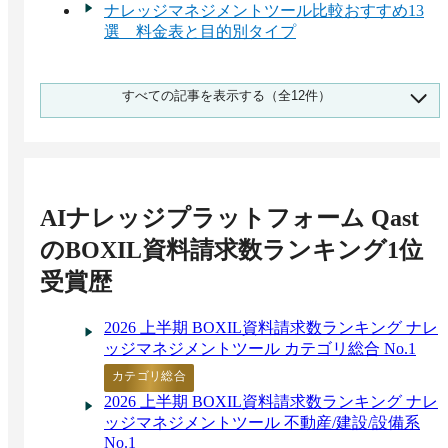
ナレッジマネジメントツール比較おすすめ13
選 料金表と目的別タイプ
スマホ対応のナレッジマネジメントツールおす
すべての記事を表示する（全12件）
すめ11選！専用アプリがあるサービスは？
社内ノウハウ共有ツール比較25選！ナレッジの
管理・蓄積におすすめ
社内Wikiツールおすすめ比較19選！事例と失敗
しないための注意点
AIナレッジプラットフォーム Qast
製造業界向けナレッジマネジメントツールおす
すめ比較！解決できる課題
のBOXIL資料請求数ランキング1位
大企業向け「ナレッジマネジメントツール」お
受賞歴
すすめ11選！選定のポイントと導入のメリット
Excelで情報共有は古い？ナレッジマネジメン
トツールと比較
2026 上半期 BOXIL資料請求数ランキング ナレ
ナレッジ共有とは？メリットとおすすめのツー
ッジマネジメントツール カテゴリ総合 No.1
ルを紹介！
カテゴリ総合
2026 上半期 BOXIL資料請求数ランキング ナレ
ッジマネジメントツール 不動産/建設/設備系
No.1