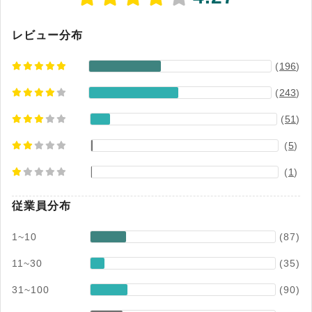
レビュー分布
(
196
)
(
243
)
(
51
)
(
5
)
(
1
)
従業員分布
1~10
(87)
11~30
(35)
31~100
(90)