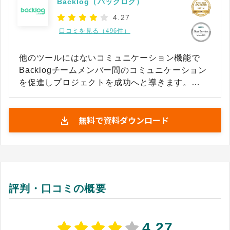
Backlog（バックログ）
4.27
口コミを見る（496件）
他のツールにはないコミュニケーション機能で
Backlogチームメンバー間のコミュニケーション
を促進しプロジェクトを成功へと導きます。
Backlogは、プロジェクト毎に発生する課題など
の情報をWeb上で一元管理。インターネット環境
無料で資料ダウンロード
があれば、「誰でも・いつでも・どこからでも」
プロジェクト管理＆課題管理ができます。使いや
すいユーザインターフェースを追求しているの
で、これまでにプロジェクト管理ツールを使用し
たことがない方でも、すぐに、簡単に使うことが
できます。
評判・口コミの概要
4.27