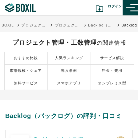
ログイン
BOXIL
プロジェクト管理ツール比較20選 タイプ別おすすめサービス・口コミ評判
プロジェクト管理・工数管理
Backlog（バックログ）
カテゴリから探す
プロジェクト管理・工数管理
の関連情報
診断から探す(β版)
おすすめ比較
人気ランキング
サービス解説
記事から探す
市場規模・シェア
導入事例
料金・費用
BOXILの使い方ガイド
情報掲載をご希望の方へ
無料サービス
スマホアプリ
オンプレミス型
Backlog（バックログ）の評判・口コミ