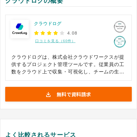
クラウドログの概要
クラウドログ
4.08
口コミを見る（60件）
クラウドログは、株式会社クラウドワークスが提
供するプロジェクト管理ツールです。従業員の工
数をクラウド上で収集・可視化し、チームの生産
性向上を支援します。メンバーはパソコンやスマ
ートフォンから直感的に工数を入力でき、管理者
無料で資料請求
は入力データを自動集計・レポート化して確認で
きる仕組みです。 また、ジョブカン勤怠管理と連
携し、勤怠情報をクラウドログに取り込むこと
で、実際の就労時間にもとづく正確な工数管理が
可能です。SmartHR連携で人事情報とユーザー管
理を同期させたり、Microsoft Entra IDによってシ
よく比較されるサービス