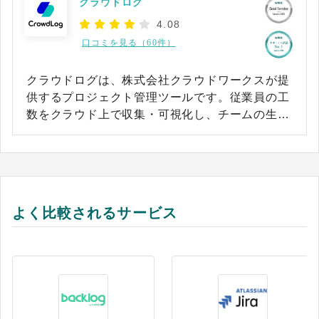
クラウドログ
4.08
口コミを見る（60件）
クラウドログは、株式会社クラウドワークスが提
供するプロジェクト管理ツールです。従業員の工
数をクラウド上で収集・可視化し、チームの生産
性向上を支援します。メンバーはパソコンやスマ
ートフォンから直感的に工数を入力でき、管理者
は入力データを自動集計・レポート化して確認で
きる仕組みです。 また、ジョブカン勤怠管理と連
携し、勤怠情報をクラウドログに取り込むこと
よく比較されるサービス
で、実際の就労時間にもとづく正確な工数管理が
可能です。SmartHR連携で人事情報とユーザー管
理を同期させたり、Microsoft Entra IDによってシ
ングルサインオンを付与したりと、運用面でも柔
軟な対応を行えます。