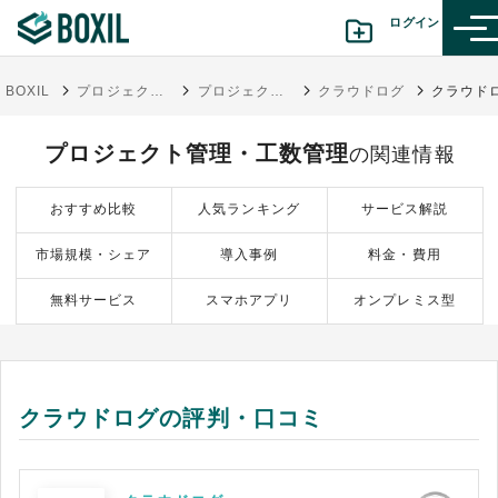
ログイン
BOXIL
プロジェクト管理ツール比較20選 タイプ別おすすめサービス・口コミ評判
プロジェクト管理・工数管理
クラウドログ
カテゴリから探す
プロジェクト管理・工数管理
の関連情報
診断から探す(β版)
おすすめ比較
人気ランキング
サービス解説
記事から探す
市場規模・シェア
導入事例
料金・費用
BOXILの使い方ガイド
情報掲載をご希望の方へ
無料サービス
スマホアプリ
オンプレミス型
クラウドログの評判・口コミ