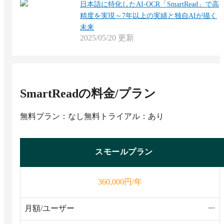
日本語に特化したAI-OCR「SmartRead」で高
精度を実現～7年以上の実績と独自AIが描く
未来
2025/05/20
更新
SmartRead
の料金/プラン
無料プラン：なし
無料トライアル：あり
スモールプラン
円/年
360,000
月額/ユーザー
ー