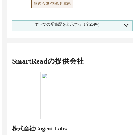
輸送/交通/物流/倉庫系
2026 上半期 BOXIL資料請求数ランキング AI-
すべての受賞歴を表示する（全25件）
OCR 金融/保険系 No.1
金融/保険系
2026 上半期 BOXIL資料請求数ランキング AI-
OCR サービス/外食/レジャー系 No.1
サービス/外食/レジャー系
SmartRead
の提供会社
2026 上半期 BOXIL資料請求数ランキング AI-
OCR コンサルティング・専門サービス No.1
コンサルティング・専門サービス
2026 上半期 BOXIL資料請求数ランキング AI-
OCR マスコミ/広告/デザイン/ゲーム/エンター
テイメント系 No.1
マスコミ/広告/デザイン/ゲーム/エンターテイメント系
2026 上半期 BOXIL資料請求数ランキング AI-
OCR 大企業向け No.1
株式会社Cogent Labs
大企業向け（1,000名以上）