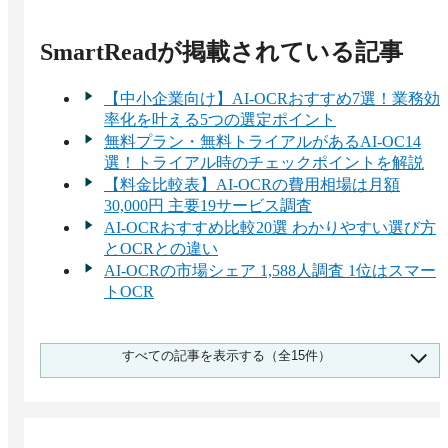
SmartRead
が掲載されている記事
【中小企業向け】AI-OCRおすすめ7選！業務効
率化を叶える5つの選定ポイント
無料プラン・無料トライアルがあるAI-OC14
選！トライアル時のチェックポイントを解説
【料金比較表】AI-OCRの費用相場は月額
30,000円 主要19サービス調査
AI-OCRおすすめ比較20選 わかりやすい選び方
とOCRとの違い
AI-OCRの市場シェア 1,588人調査 1位はスマー
トOCR
オンプレミスのAI-OCRおすすめ9選！クラウド
すべての記事を表示する（全15件）
との違いは？
帳票OCRソフト19選！導入メリットと選定ポ
イント
大企業向け「AI-OCR」おすすめ4選！選定のポ