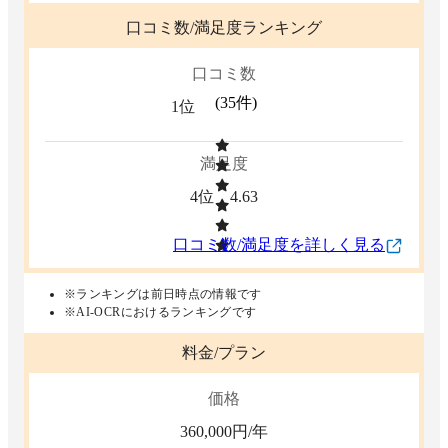
口コミ数/満足度ランキング
口コミ数
(
35
件)
1位
満足度
4位
4.63
口コミ数/満足度を詳しく見る
※ランキングは前日時点の情報です
※AI-OCRにおけるランキングです
料金/プラン
価格
360,000
円/年