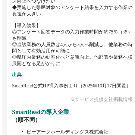
ス向上へつなげたい

◆実施した県民対象のアンケート結果を入力する作業の
負担が大きい

【導入効果】

◎アンケート回答データの入力作業時間が約75％（※）
も削減

◎当該業務の人員数は4人から3人へ削減し、他業務の時
間として有効活用が可能に

◎県庁内業務の効率化へと意識向上。他部署や業務へ横
展開となる足がかりに
出典
SmartRead公式HP導入事例より（2025年10月17日閲覧）
※サービス提供会社掲載情報
SmartRead
の導入企業
（順不同）
ピーアークホールディングス株式会社