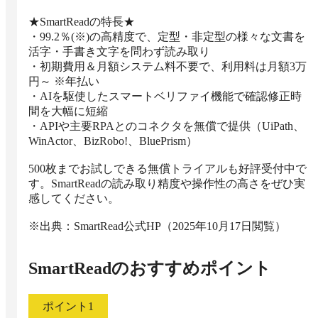
★SmartReadの特長★

・99.2％(※)の高精度で、定型・非定型の様々な文書を
活字・手書き文字を問わず読み取り

・初期費用＆月額システム料不要で、利用料は月額3万
円～ ※年払い

・AIを駆使したスマートベリファイ機能で確認修正時
間を大幅に短縮

・APIや主要RPAとのコネクタを無償で提供（UiPath、
WinActor、BizRobo!、BluePrism）

500枚までお試しできる無償トライアルも好評受付中で
す。SmartReadの読み取り精度や操作性の高さをぜひ実
感してください。

※出典：SmartRead公式HP（2025年10月17日閲覧）
SmartRead
のおすすめポイント
ポイント
1