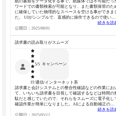
紙の書類をデータ化する事で、紙媒体では不可能だっ
ワードでの書類検索が可能となり、また書類保管のた
に確保していた物理的なスペースを空ける事ができま
た。 UIがシンプルで、直感的に操作できるので使い方
で躓く社員もいませんし、価格的にも高すぎず導入ハ
続きを読
ドルが低かったです。
公開日：
2025/08/01
請求書の読み取りがスムーズ
キャンペーン
5
/5
IT/通信/インターネット系
請求書と会計システムとの整合性確認などの作業にお
て、いちいち請求書を目視して確認するなどは時間の
駄だと感じていたので、それらをスムーズに電子化し
確認作業が簡単になりました。AIによる自動補正のお
かげか、文字認識の精度が非常に高く、どんどん読み
続きを読
りができています。
公開日：
2025/05/12