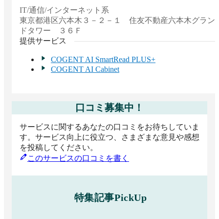
IT/通信/インターネット系
2026 上半期 BOXIL資料請求数ランキング AI-
東京都
港区六本木３－２－１ 住友不動産六本木グラン
OCR 中小企業向け No.1
ドタワー ３６Ｆ
中小企業向け（1,000名未満）
提供サービス
2025 下半期 BOXIL資料請求数ランキング AI-
OCR カテゴリ総合 No.1
COGENT AI SmartRead PLUS+
COGENT AI Cabinet
カテゴリ総合
2025 下半期 BOXIL資料請求数ランキング AI-
OCR 不動産/建設/設備系 No.1
口コミ募集中！
不動産/建設/設備系
2025 下半期 BOXIL資料請求数ランキング AI-
サービスに関するあなたの口コミをお待ちしていま
OCR メーカー/製造系 No.1
す。サービス向上に役立つ、さまざまな意見や感想
メーカー/製造系
を投稿してください。
このサービスの口コミを書く
2025 下半期 BOXIL資料請求数ランキング AI-
OCR エネルギー/環境/リサイクル系 No.1
エネルギー/環境/リサイクル系
2025 下半期 BOXIL資料請求数ランキング AI-
特集記事PickUp
OCR IT/通信/インターネット系 No.1