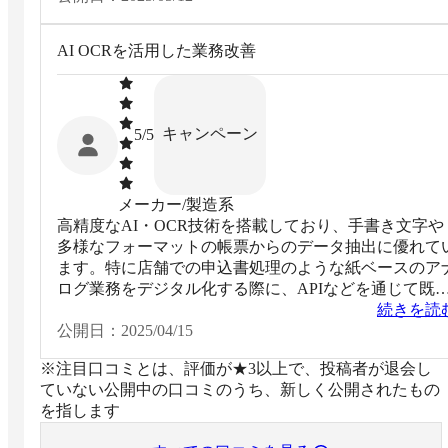
AI OCRを活用した業務改善
キャンペーン
5
/5
メーカー/製造系
高精度なAI・OCR技術を搭載しており、手書き文字や
多様なフォーマットの帳票からのデータ抽出に優れて
ます。特に店舗での申込書処理のような紙ベースのア
ログ業務をデジタル化する際に、APIなどを通じて既
システムへ容易に組み込むことが可能です。導入によ
続きを読
データ入力作業の時間短縮と精度向上が実現でき、人
公開日：
2025/04/15
ミスの削減にも貢献するため、業務プロセスの自動化
※注目口コミとは、評価が★3以上で、投稿者が退会し
効率化を実現します。
ていない公開中の口コミのうち、新しく公開されたもの
を指します