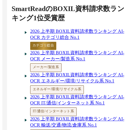
イントと導入のメリット
SmartRead
のBOXIL資料請求数ラン
【請求書,手書きも】AI-OCR3社の精度を実際
に読み取って検証比較！AISpectが1番のスコア
キング1位受賞歴
日本語に特化したAI-OCR「SmartRead」で高精
度を実現～7年以上の実績と独自AIが描く未来
2026 上半期 BOXIL資料請求数ランキング AI-
買い切り型のAI-OCRは少ない | 類似のオンプ
OCR カテゴリ総合 No.1
レミス型定額制サービスを紹介
自治体向けAI-OCRおすすめ5選！解決できる課
カテゴリ総合
題
2026 上半期 BOXIL資料請求数ランキング AI-
セキュリティの高いAI-OCR11選！クラウド・
OCR メーカー/製造系 No.1
オンプレミス別紹介
メーカー/製造系
銀行業界向けAI-OCRおすすめ5選！解決できる
2026 上半期 BOXIL資料請求数ランキング AI-
課題
OCR エネルギー/環境/リサイクル系 No.1
製造業界向けAI-OCRおすすめ8選！解決できる
課題
エネルギー/環境/リサイクル系
2026 上半期 BOXIL資料請求数ランキング AI-
OCR IT/通信/インターネット系 No.1
IT/通信/インターネット系
2026 上半期 BOXIL資料請求数ランキング AI-
OCR 輸送/交通/物流/倉庫系 No.1