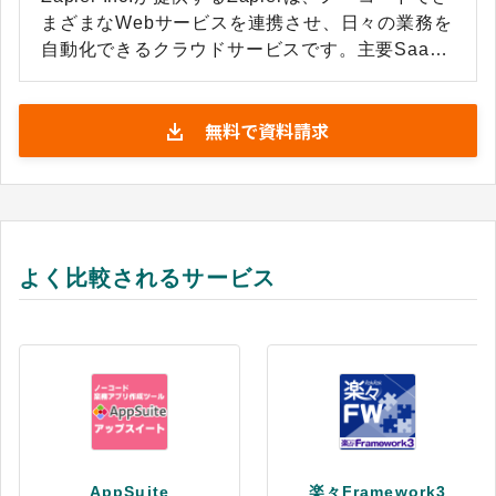
まざまなWebサービスを連携させ、日々の業務を
自動化できるクラウドサービスです。主要SaaS
はもちろん、ニッチな業務アプリも含めて幅広く
対応しており、8,000種類以上（※）のWebサー
無料で資料請求
ビスに対応しています。 直感的な操作だけで、複
数サービスをまたいだ複雑なワークフローや多種
多様な業務プロセスの自動化もコード不要で構築
可能です。 また、Zapierの機能を拡張できる開発
者向けの「Zapier Platform」も提供しており、特
定のイベントが発生した際のアクションやワーク
よく比較されるサービス
フローなど、従来自動化が難しかった業務にも柔
軟に対応可能。 異なるツール間でのデータ・タス
クの連携やオリジナル機能の追加、ユーザー独自
のワークフローの創出など、さまざまな作業の自
動化が可能です。 さらに、Zapier標準のAIアシス
タント機能や生成AIツールとの連携も可能で、チ
ャットボットの構築やワークフロー設計支援な
ど、多様な業務自動化を支える機能を備えていま
AppSuite
楽々Framework3