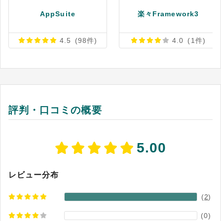
動化が可能です。 さらに、Zapier標準のAIアシス
AppSuite
楽々Framework3
タント機能や生成AIツールとの連携も可能で、チ
ャットボットの構築やワークフロー設計支援な
ど、多様な業務自動化を支える機能を備えていま
4.5
(98件)
4.0
(1件)
す。特定の条件や要件に合わせてカスタマイズで
き、個々のビジネスニーズに合わせた業務効率
化・自動化の実現をサポートするツールです。 ※
出典：Zapier公式HP Integrations（2026年7月14
日閲覧）
評判・口コミの概要
5.00
レビュー分布
(
2
)
(0)