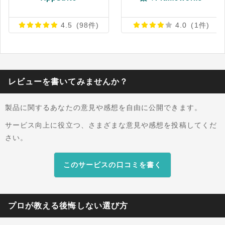
す。特定の条件や要件に合わせてカスタマイズで
き、個々のビジネスニーズに合わせた業務効率
4.5
(98件)
4.0
(1件)
化・自動化の実現をサポートするツールです。 ※
出典：Zapier公式HP Integrations（2026年7月14
日閲覧）
レビューを書いてみませんか？
製品に関するあなたの意見や感想を自由に公開できます。
サービス向上に役立つ、さまざまな意見や感想を投稿してくだ
さい。
このサービスの口コミを書く
プロが教える後悔しない選び方