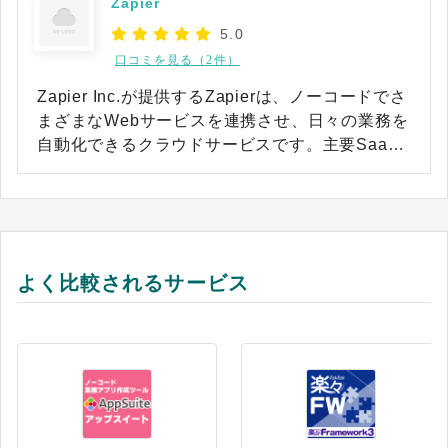
Zapier
5.0
口コミを見る（2件）
Zapier Inc.が提供するZapierは、ノーコードでさ
まざまなWebサービスを連携させ、日々の業務を
自動化できるクラウドサービスです。主要SaaS
はもちろん、ニッチな業務アプリも含めて幅広く
対応しており、8,000種類以上（※）のWebサー
ビスに対応しています。 直感的な操作だけで、複
数サービスをまたいだ複雑なワークフローや多種
多様な業務プロセスの自動化もコード不要で構築
よく比較されるサービス
可能です。 また、Zapierの機能を拡張できる開発
者向けの「Zapier Platform」も提供しており、特
定のイベントが発生した際のアクションやワーク
フローなど、従来自動化が難しかった業務にも柔
軟に対応可能。 異なるツール間でのデータ・タス
クの連携やオリジナル機能の追加、ユーザー独自
のワークフローの創出など、さまざまな作業の自