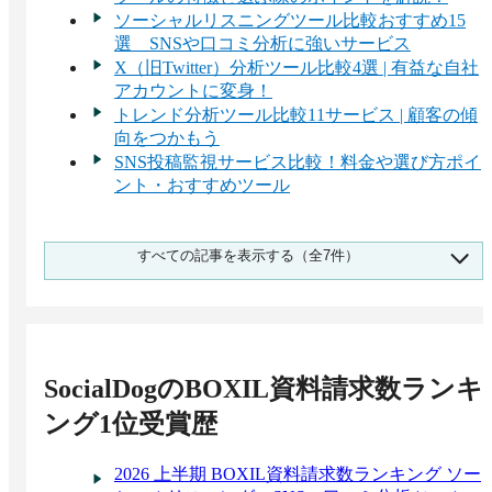
ソーシャルリスニングツール比較おすすめ15
選 SNSや口コミ分析に強いサービス
X（旧Twitter）分析ツール比較4選 | 有益な自社
アカウントに変身！
トレンド分析ツール比較11サービス | 顧客の傾
向をつかもう
SNS投稿監視サービス比較！料金や選び方ポイ
ント・おすすめツール
SNS分析ツール比較13選！分析手法とポイン
すべての記事を表示する（全7件）
ト・活用方法・口コミの重要性【無料あり】
SNS管理ツールおすすめ比較15選！機能や選び
方【無料プランあり】
SocialDog
のBOXIL資料請求数ランキ
ング1位受賞歴
2026 上半期 BOXIL資料請求数ランキング ソー