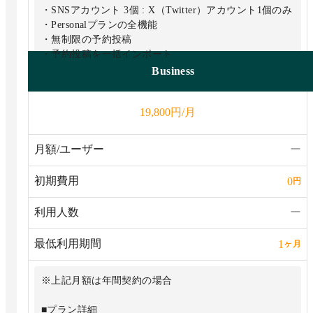
・SNSアカウント 3個 : X（Twitter）アカウント1個のみ
・Personalプランの全機能
・無制限の予約投稿
・予約投稿を一括インポート
・キーワードモニター
Business
・フォロワー獲得状況を詳細に分析
・CSVダウンロード
円/月
19,800
・分析可能期間 : 最大2年間
月額/ユーザー
ー
初期費用
0
円
利用人数
ー
最低利用期間
1
ヶ月
※上記月額は年間契約の場合
■プラン詳細