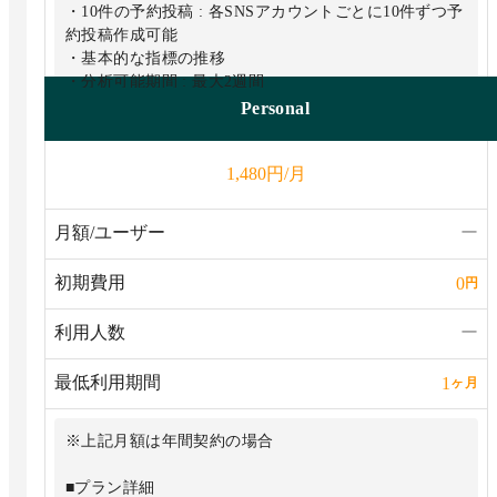
・10件の予約投稿 : 各SNSアカウントごとに10件ずつ予
約投稿作成可能
・基本的な指標の推移
・分析可能期間 : 最大2週間
・ライティングアシストAI（文章チェック・投稿文生
Personal
成）
・基本的なフォロワー管理：
円/月
1,480
フォローの1日の上限：25回 / 日
フォロー解除の1日の上限：100回 / 日
月額/ユーザー
ー
初期費用
0
円
利用人数
ー
最低利用期間
1
ヶ月
※上記月額は年間契約の場合
■プラン詳細