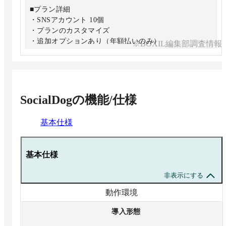
■プラン詳細
・SNSアカウント 10個
・プランのカスタマイズ
・追加オプションあり（年額払いのみ）
※BOXIL編集部調査情報
・Businessプランの全機能
・投稿への反応を確認 (いいね・返信・引用ポスト（引
用ツイート）)
・20名までのチームでのSNS運用
SocialDog
の機能/仕様
基本仕様
基本仕様
非表示にする
動作環境
導入形態