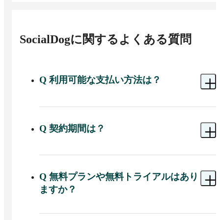
SocialDog
に関するよくある質問
Q
利用可能な支払い方法は？
A 
クレジットカード払い・請求書払いがご利用い
ただけます。

請求書払いは、月末締め翌月末支払い、銀行振込
Q
契約期間は？
でのお支払いが可能です。請求書は、料金が発生
した翌月第2営業日に、メールで送付いたします。
A 
月額払い・年額払いの2種類をご用意していま
す。

年額払いの場合、1か月あたり最大50%（※）お得
Q
無料プランや無料トライアルはあり
です。月額払いは、最低1か月の契約期間で利用可
ますか？
能です。

A 
はい、SocialDogでは無料プランもご用意してお
※月額払いで12か月継続時と比較
