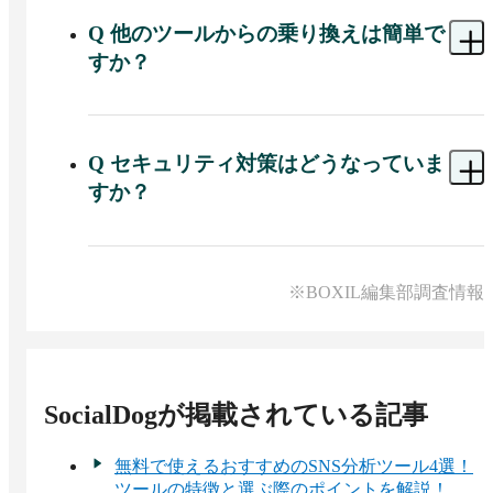
ります。

※出典：BOXIL掲載資料（2026年3月30日閲覧）
また、有料プランに初めて申し込む場合は、7日間
Q
他のツールからの乗り換えは簡単で
無料で有料プランを利用できます。

すか？
7日間でSocialDogの有料プランの使い勝手をお試
しください。
A 
はい、SocialDogはSNSアカウントを連携するだ
けですぐに利用開始できます。他ツールと並行し
て使い始められるため、移行中に運用が止まる心
Q
セキュリティ対策はどうなっていま
配はありません。過去の投稿データの分析もすぐ
すか？
に確認できます。

また、SocialDog登録前のデータ取得については個
A 
SocialDogはX（Twitter）の公式EnterpriseAPIを利
別相談も承っておりますので、お気軽にご相談く
用しているため、高度な分析や大規模なデータ取
ださい。
得などが可能です。またISMS（ISO27001）を取得
※BOXIL編集部調査情報
し、厳格なセキュリティ基準に準拠して安全な運
用をサポートします。
SocialDog
が掲載されている記事
無料で使えるおすすめのSNS分析ツール4選！
ツールの特徴と選ぶ際のポイントを解説！