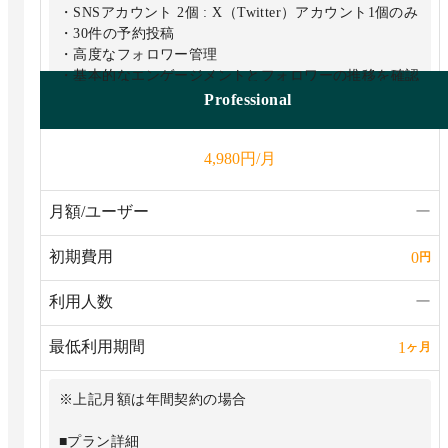
・SNSアカウント 2個 : X（Twitter）アカウント1個のみ
・30件の予約投稿
・高度なフォロワー管理
・基本的なエンゲージメントとフォロワーの推移を確認
・分析可能期間 : 最大1年間
Professional
・ライティングアシストAI（文章チェック・投稿文生
成）
円/月
4,980
月額/ユーザー
ー
初期費用
0
円
利用人数
ー
最低利用期間
1
ヶ月
※上記月額は年間契約の場合
■プラン詳細