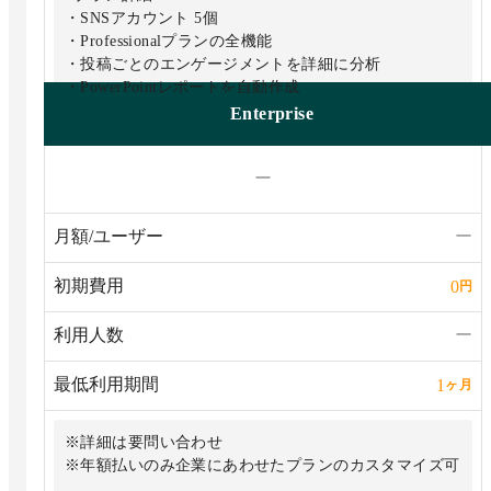
・SNSアカウント 5個
・Professionalプランの全機能
・投稿ごとのエンゲージメントを詳細に分析
・PowerPointレポートを自動作成
・キャンペーン（抽選・当選通知）
Enterprise
・競合分析
・口コミ数の推移を分析
ー
・投稿への反応を確認 (リポストのみ)
・分析可能期間 無制限
・5名までのチームでのSNS運用
月額/ユーザー
ー
初期費用
0
円
利用人数
ー
最低利用期間
1
ヶ月
※詳細は要問い合わせ
※年額払いのみ企業にあわせたプランのカスタマイズ可