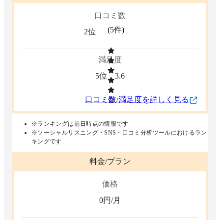
口コミ数
(
5
件)
2位
満足度
5位
3.6
口コミ数/満足度を詳しく見る
※ランキングは前日時点の情報です
※ソーシャルリスニング・SNS・口コミ分析ツールにおけるラン
キングです
料金/プラン
価格
0
円/月