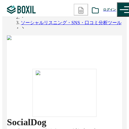
ログイン
BOXIL
ソーシャルリスニング・SNS・口コミ分析ツール
カテゴリから探す
SocialDog
診断から探す
記事から探す
BOXILの使い方ガイド
情報掲載をご希望の方へ
SocialDog