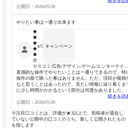
アカウント、ログインのないアカウント、フォローを
続きを読
したアカウントなどがアイコンと共に記載されており
公開日：
2026/05/28
情報公開のトレンドがわかりやすく使い勝手のよいSN
サービスと感じています。
やりたい事は一通り出来ます
キャンペーン
4
/5
マスコミ/広告/デザイン/ゲーム/エンターテイ
直感的な操作でやりたいことは一通りできるので、特
ント系
操作の面で困った事はありません。ただ、項目が複雑
なと思うことはあったので、見たい情報に辿り着くま
に少し時間がかかるという部分は何度かありました。
れも慣れてくれば問題無いと思いますが。
続きを読
公開日：
2026/05/28
※注目口コミとは、評価が★3以上で、投稿者が退会し
ていない公開中の口コミのうち、新しく公開されたもの
を指します