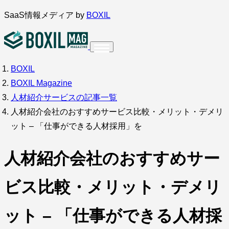
内
SaaS情報メディア by
BOXIL
容
を
ス
BOXIL
インタビュー
導入事例
調査・アンケート
キ
BOXIL Magazine
ッ
サービス比較
キーワードから探す
人材紹介サービスの記事一覧
プ
人材紹介会社のおすすめサービス比較・メリット・デメリ
SaaS情報メディア by
BOXIL
ット – 「仕事ができる人材採用」を
人材紹介会社のおすすめサー
ビス比較・メリット・デメリ
ット – 「仕事ができる人材採