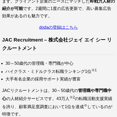
ます。クライアント企業のニーズにマッチした
即戦力人材の
紹介が可能
です。2週間に1度の広告更新で、高い募集広告
効果があるのも魅力です。
dodaの登録はこちら
JAC Recruitment – 株式会社ジェイ エイ シー リ
クルートメント
30～50歳代の管理職・専門職が中心
※1
ハイクラス・ミドルクラス転職ランキング1位
大手有名企業の採用サポート実績が豊富
JACリクルートメントは、30～50歳代の
管理職や専門職中
※2
心
の人材紹介サービスです。43万人
の転職活動支援実績
※
を誇り、顧客満足度調査において1位を達成
しているのが
特徴です。