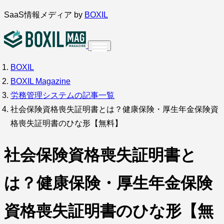
内
SaaS情報メディア by
BOXIL
容
を
ス
BOXIL
インタビュー
導入事例
調査・アンケート
キ
BOXIL Magazine
ッ
サービス比較
キーワードから探す
労務管理システムの記事一覧
プ
社会保険資格喪失証明書とは？健康保険・厚生年金保険資
SaaS情報メディア by
BOXIL
格喪失証明書のひな形【無料】
社会保険資格喪失証明書と
は？健康保険・厚生年金保険
資格喪失証明書のひな形【無