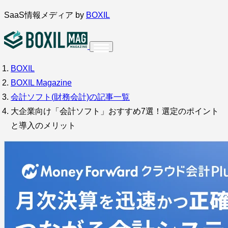
内
SaaS情報メディア by
BOXIL
容
を
ス
BOXIL
インタビュー
導入事例
調査・アンケート
キ
BOXIL Magazine
ッ
サービス比較
キーワードから探す
会計ソフト(財務会計)の記事一覧
プ
大企業向け「会計ソフト」おすすめ7選！選定のポイント
SaaS情報メディア by
BOXIL
と導入のメリット