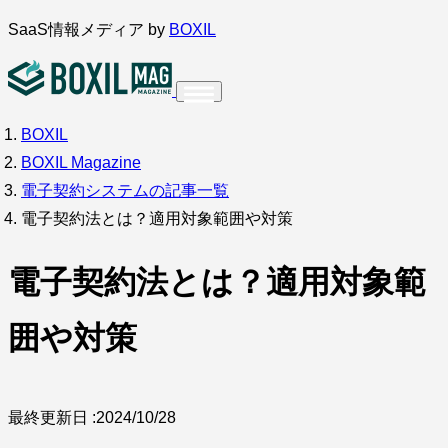
内
SaaS情報メディア by
BOXIL
容
を
ス
BOXIL
インタビュー
導入事例
キ
BOXIL Magazine
ッ
電子契約システムの記事一覧
プ
電子契約法とは？適用対象範囲や対策
電子契約法とは？適用対象範
調査・アンケート
囲や対策
最終更新日 :
2024/10/28