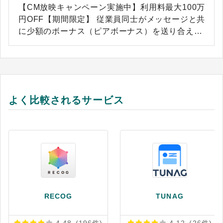
【CM放映キャンペーン実施中】利用料最大100万
円OFF【期間限定】 従業員同士がメッセージと共
に少額のボーナス（ピアボーナス）を送り合える
Webサービス・社内SNSです。 *ピアボーナスは
Unipos株式会社の登録商標です。 ポジティブな
コミュニケーションが活性化するため、 心理的安
全性を高め、エンゲージメント向上や離職率を改
善します。 メッセージを贈った人もポイントをも
よく比較されるサービス
らえる設計など、定着する仕掛けが多数 ・定着し
やすいピアボーナスツール -シンプルなUIで使
いやすい -メッセージ投稿を促すあらゆる機能
-主要なビジネスチャットと連携 ・運用手間を
大幅削減 -レポート機能の充実 -集計出力、表
彰機能など
RECOG
TUNAG