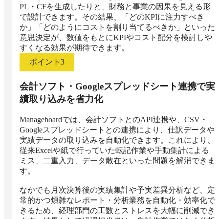
PL・CFを生成したりと、財務と事業の因果を見える形
で設計できます。その結果、「どのKPIに注力すべき
か」「どのようにコストを割り当てるべきか」といった
意思決定が、数値をもとにKPIやコスト配分を検討しや
すくなる効果が期待できます。
ポイント
3
会計ソフト・Googleスプレッドシート連携で実
績取り込みを省力化
Manageboardでは、会計ソフトとのAPI連携や、CSV・
Googleスプレッドシートとの連携により、仕訳データや
実績データの取り込みを自動化できます。これにより、
従来Excelや紙で行っていた転記作業や手動集計による
ミス、二重入力、データ散在といった問題を解消できま
す。

なかでも月次決算後の実績集計や予実差異分析など、定
常的かつ煩雑なレポート・分析業務を自動化・効率化で
きるため、経理部門の工数とストレスを大幅に削減でき