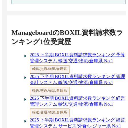
位はWorkday Adaptive Planning
経営管理システムおすすめ比較25選！予算管理
や予実管理に使えるツールの選び方
タイプ別KPI管理ツールおすすめ19選 主な機能
やメリット、比較ポイント
Manageboard
のBOXIL資料請求数ラ
予実管理表の作り方と必要項目 | Excel（エクセ
ル）テンプレートはどこで入手できる？
ンキング1位受賞歴
2025 下半期 BOXIL資料請求数ランキング 予算
管理システム 輸送/交通/物流/倉庫系 No.1
輸送/交通/物流/倉庫系
2025 下半期 BOXIL資料請求数ランキング 管理
会計システム 輸送/交通/物流/倉庫系 No.1
輸送/交通/物流/倉庫系
2025 下半期 BOXIL資料請求数ランキング 経営
管理システム 輸送/交通/物流/倉庫系 No.1
輸送/交通/物流/倉庫系
2025 下半期 BOXIL資料請求数ランキング 経営
管理システム サービス/外食/レジャー系 No.1