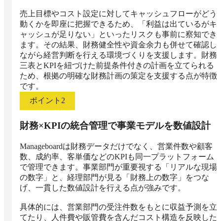
売上目標やコスト設定に対してキャッシュフローがどう
動くかを即座に把握できるため、「利益は出ているがキ
ャッシュが足りない」といったリスクも事前に察知でき
ます。その結果、財務健全性や資金余力も併せて確認し
ながら経営判断を行える環境づくりを支援します。財務
三表とKPIを紐づけた前提条件付きの計画を立てられる
ため、根拠の明確な財務計画の策定を支援する点が特徴
です。
ポイント
2
財務×KPIの統合管理で事業モデルを数値設計
Manageboardは財務データだけでなく、営業件数や顧客
数、成約率、客単価などのKPIも同一プラットフォーム
で管理できます。事業部門が重要視する「リアルな現場
の数字」と、経理部門が見る「財務上の数字」をつな
げ、一貫した数値設計を行える点が強みです。

具体的には、営業部門の受注件数をもとに収益予測を立
てたり、人件費や販管費を含んだコスト構造を反映した