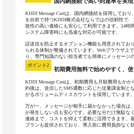
国内網接続で高い到達率を実現
KDDI Message Castは、国内網接続を採用
を自前で持つKDDI株式会社ならではの信頼性で
急性の高い連絡にも安心して利用できます。24時
システム障害時にも迅速な対応が可能です。

誤送信を防止するオプション機能も用意されてお
られる体制が整備されています。Webブラウザ上
り、専門知識のない担当者でも簡単にメッセージ
ポイント
2
初期費用無料で始めやすく、使
KDDI Message Castは、初期費用も月額費
約後は、送信したSMS通数に応じた従量課金制と
がるボリュームディスカウントを採用しています。
万が一、メッセージが相手に届かなかった場合は
が発生しない点も安心です。必要な分だけ無駄な
連絡まで、コストを抑えて柔軟に活用できます。最大
プランも提供されており、導入前に費用負担なく効