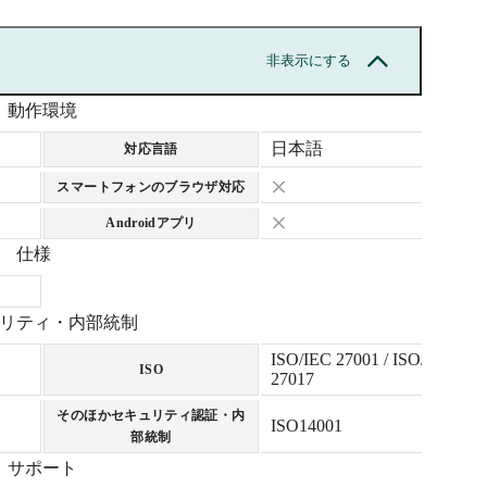
非表示にする
動作環境
日本語
対応言語
スマートフォンのブラウザ対応
Androidアプリ
仕様
リティ・内部統制
ISO/IEC 27001 / ISO/IEC
ISO
27017
そのほかセキュリティ認証・内
ISO14001
部統制
サポート