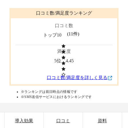
口コミ数/満足度ランキング
口コミ数
(
11
件)
トップ10
満足度
5位
4.45
口コミ数/満足度を詳しく見る
※ランキングは前日時点の情報です
※SMS送信サービスにおけるランキングです
導入効果
口コミ
資料