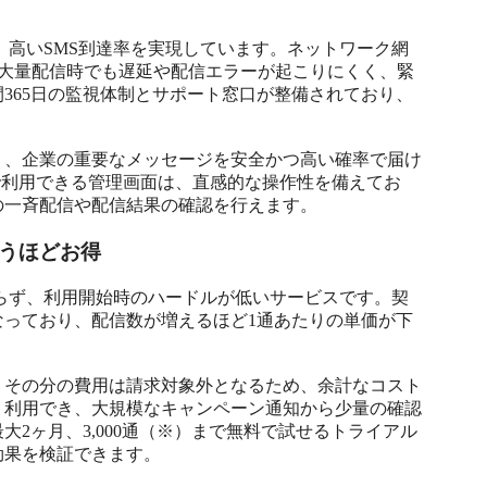
しており、高いSMS到達率を実現しています。ネットワーク網
、大量配信時でも遅延や配信エラーが起こりにくく、緊
間365日の監視体制とサポート窓口が整備されており、
り、企業の重要なメッセージを安全かつ高い確率で届け
で利用できる管理画面は、直感的な操作性を備えてお
の一斉配信や配信結果の確認を行えます。
うほどお得
用もかからず、利用開始時のハードルが低いサービスです。契
なっており、配信数が増えるほど1通あたりの単価が下


、その分の費用は請求対象外となるため、余計なコスト
く利用でき、大規模なキャンペーン通知から少量の確認
2ヶ月、3,000通（※）まで無料で試せるトライアル
果を検証できます。
