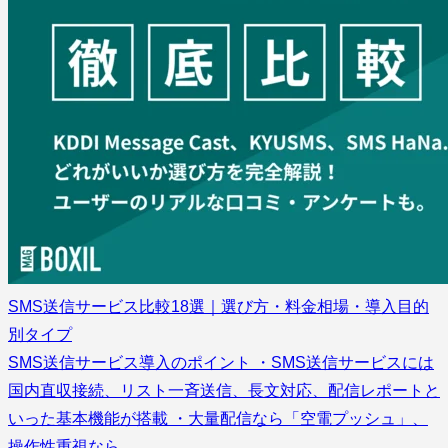
SMS送信サービス比較18選｜選び方・料金相場・導入目的
別タイプ
SMS送信サービス導入のポイント ・SMS送信サービスには
国内直収接続、リスト一斉送信、長文対応、配信レポートと
いった基本機能が搭載 ・大量配信なら「空電プッシュ」、
操作性重視なら…