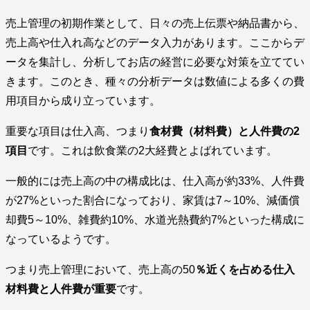
売上管理の初期作業として、日々の売上伝票や納品書から、
売上高や仕入れ高などのデータ入力があります。ここからデ
ータを集計し、分析してお店の経営に必要な対策を立ててい
きます。このとき、種々の分析データは数値による多くの費
用項目から成り立っています。
重要な項目は仕入高、つまり
食材費（材料費）と人件費の2
項目
です。これは飲食業の2大経費とよばれています。
一般的には売上高の中の構成比は、仕入高が約33%、人件費
が27%といった割合になっており、家賃は7～10%、減価償
却費5～10%、雑費約10%、水道光熱費約7%といった構成に
なっているようです。
つまり売上管理において、売上高の50
％近くを占める仕入
材料費と人件費が重要
です。