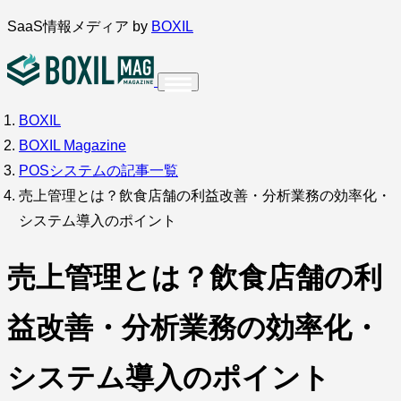
内
SaaS情報メディア by
BOXIL
容
を
ス
BOXIL
インタビュー
導入事例
調査・アンケート
キ
BOXIL Magazine
ッ
サービス比較
キーワードから探す
POSシステムの記事一覧
プ
売上管理とは？飲食店舗の利益改善・分析業務の効率化・
SaaS情報メディア by
BOXIL
システム導入のポイント
売上管理とは？飲食店舗の利
益改善・分析業務の効率化・
システム導入のポイント