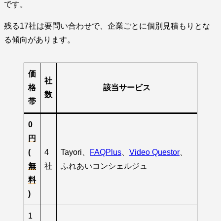
です。
残る17社は要問い合わせで、企業ごとに個別見積もりとな
る傾向があります。
価
社
格
該当サービス
数
帯
0
円
(
4
Tayori、
FAQPlus
、
Video Questor
、
無
社
ふれあいコンシェルジュ
料
)
1