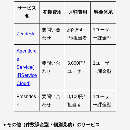
サービス
初期費用
月額費用
料金体系
名
要問い合
約2,850
1ユーザ
Zendesk
わせ
円/担当者
ー課金型
Agentforc
e
要問い合
3,000円/
1ユーザ
Service(
わせ
ユーザー
ー課金型
旧Service
Cloud)
Freshdes
要問い合
3,100円/
1ユーザ
k
わせ
担当者
ー課金型
▼その他（件数課金型・個別見積）のサービス