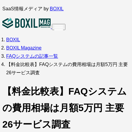
内
SaaS情報メディア by
BOXIL
容
を
ス
BOXIL
インタビュー
導入事例
調査・アンケート
キ
BOXIL Magazine
ッ
サービス比較
キーワードから探す
FAQシステムの記事一覧
プ
【料金比較表】FAQシステムの費用相場は月額5万円 主要
SaaS情報メディア by
BOXIL
26サービス調査
【料金比較表】FAQシステム
の費用相場は月額5万円 主要
26サービス調査