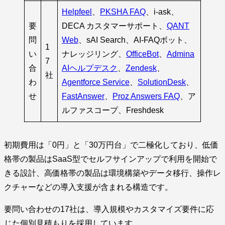
Helpfeel
、
PKSHA FAQ
、i-ask、
要
DECA カスタマーサポート、
QANT
問
Web
、sAI Search、AI-FAQボット、
1
い
ナレッジリング、
OfficeBot
、
Admina
7
合
AIヘルプデスク
、
Zendesk
、
社
わ
Agentforce Service
、
SolutionDesk
、
せ
FastAnswer
、
Proz Answers FAQ
、ア
ルファスコープ、Freshdesk
初期費用は「0円」と「30万円台」で二極化しており、低価
格帯の製品はSaaS型でセルフサインアップで利用を開始で
きる設計、高価格帯の製品は環境構築やデータ移行、操作レ
クチャーなどの導入支援が含まれる構造です。
要問い合わせの17社は、導入規模やカスタマイズ要件に応
じた個別見積もりを採用しています。