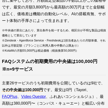
台に集中しており、月額固定型製品の半数以上がこの価格帯
です。最安の月額3,800円から最高額の30万円までと金額幅
は広く、価格差は機能の自動化レベル、AIの搭載有無、サポ
ート体制の手厚さによって生まれます。
※中央値の算出にあたり、算出条件を統一するため、税区分が不明な製品は税抜
価格として算出しています
※Zendesk・Agentforce Service・Freshdeskは1担当者あたりの月額単価、それ
以外は月額定額（プランごとに利用人数や件数の上限あり）
※KotaMiの月額55,000円は税込価格（税抜換算50,000円）
FAQシステムの初期費用の中央値は100,000円
※n=9サービス
主要26サービスのうち初期費用を公開しているのは9社で、
その中央値は100,000円
です。最安は0円（Tayori、
FAQPlus
、
Video Questor
、ふれあいコンシェルジュ）、最
高額は380,000円〜（コンパス・キューエー）と幅広い分布