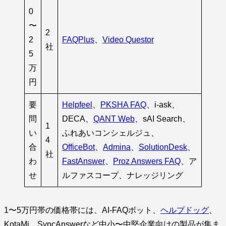
0
〜
2
2
FAQPlus
、
Video Questor
社
5
万
円
要
Helpfeel
、
PKSHA FAQ
、i-ask、
問
DECA、
QANT Web
、sAI Search、
1
い
ふれあいコンシェルジュ、
4
合
OfficeBot
、
Admina
、
SolutionDesk
、
社
わ
FastAnswer
、
Proz Answers FAQ
、ア
せ
ルファスコープ、ナレッジリング
1〜5万円帯の価格帯には、AI-FAQボット、
ヘルプドッグ
、
KotaMi、SyncAnswerなど中小〜中堅企業向けの製品が集ま