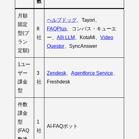
数
月額
ヘルプドッグ
、Tayori、
固定
8
FAQPlus
、コンパス・キューエ
型(プ
社
ー、
Alli LLM
、KotaMi、
Video
ラン
Questor
、SyncAnswer
定額)
1ユー
ザー
3
Zendesk
、
Agentforce Service
、
課金
社
Freshdesk
型
件数
課金
型
1
AI-FAQボット
(FAQ
社