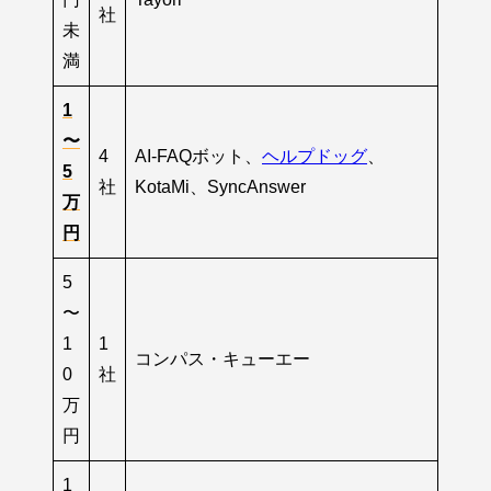
社
未
満
1
〜
4
AI-FAQボット、
ヘルプドッグ
、
5
社
KotaMi、SyncAnswer
万
円
5
〜
1
1
コンパス・キューエー
0
社
万
円
1