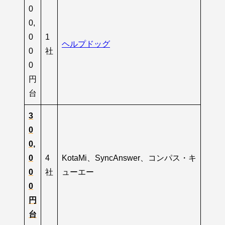
0
0,
0
1
ヘルプドッグ
0
社
0
円
台
3
0
0,
0
4
KotaMi、SyncAnswer、コンパス・キ
0
社
ューエー
0
円
台