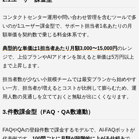
コンタクトセンター運用や問い合わせ管理を含むツールで多
いのが1ユーザー課金型で、サポート担当者1名あたりの月
額単価を契約数で乗じる料金体系です。
典型的な単価は1担当者あたり月額3,000〜15,000円
のレン
ジで、上位プランやAIアドオンを加えると単価は5万円以上
まで上昇します。
担当者数が少ない小規模チームでは最安プランから始めやす
い一方、担当者が増えるとコストが比例して膨らむため、運
用人数の見通しを立てておくと無駄が出にくくなります。
3.件数課金型（FAQ・QA数連動）
FAQやQAの登録件数で課金するモデルで、AI-FAQボットが
代表例です。
100問ごとに月額が段階的に上がる仕組み
で、