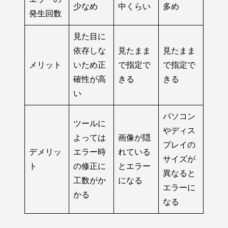
少なめ
中くらい
多め
発生回数
見た目に
依存しな
見たまま
見たまま
メリット
いため正
で指定で
で指定で
確性が高
きる
きる
い
パソコン
ツールに
やディス
よっては
画像が隠
プレイの
デメリッ
エラー時
れている
サイズが
ト
の修正に
とエラー
異なると
工数がか
になる
エラーに
かる
なる