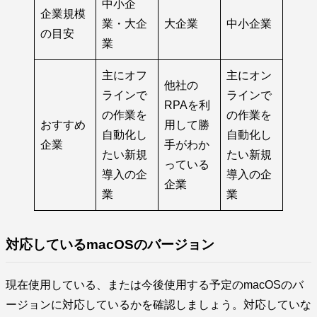
中小企
企業規模
業・大企
大企業
中小企業
の目安
業
主にオフ
主にオン
他社の
ラインで
ラインで
RPAを利
の作業を
の作業を
おすすめ
用して勝
自動化し
自動化し
企業
手がわか
たい新規
たい新規
っている
導入の企
導入の企
企業
業
業
対応しているmacOSのバージョン
現在使用している、または今後使用する予定のmacOSのバ
ージョンに対応しているかを確認しましょう。対応していな