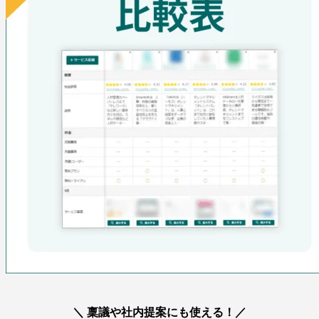
＼ 稟議や社内提案にも使える！／