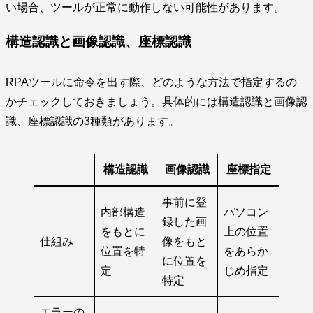
い場合、ツールが正常に動作しない可能性があります。
構造認識と画像認識、座標認識
RPAツールに命令を出す際、どのような方法で指定するの
かチェックしておきましょう。具体的には構造認識と画像認
識、座標認識の3種類があります。
構造認識
画像認識
座標指定
事前に登
内部構造
パソコン
録した画
をもとに
上の位置
仕組み
像をもと
位置を特
をあらか
に位置を
定
じめ指定
特定
エラーの