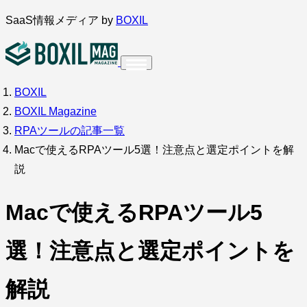
内
SaaS情報メディア by
BOXIL
容
を
ス
BOXIL
インタビュー
導入事例
キ
BOXIL Magazine
ッ
RPAツールの記事一覧
プ
Macで使えるRPAツール5選！注意点と選定ポイントを解
説
調査・アンケート
Macで使えるRPAツール5
選！注意点と選定ポイントを
解説